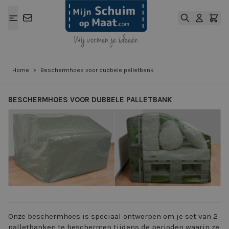
Ga naar de inhoud
Home
>
Beschermhoes voor dubbele palletbank
BESCHERMHOES VOOR DUBBELE PALLETBANK
View larger image
View larger ima
Onze beschermhoes is speciaal ontworpen om je set van 2
palletbanken te beschermen tijdens de perioden waarin ze