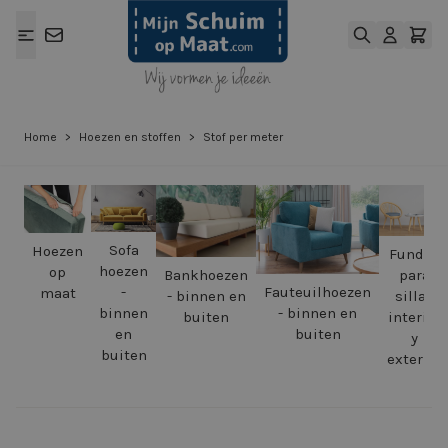
Ga naar de inhoud
Home
>
Hoezen en stoffen
>
Stof per meter
Sofa
Hoezen
Fundas
hoezen
op
Bankhoezen
para
Fauteuilhoezen
-
maat
- binnen en
silla -
- binnen en
binnen
buiten
interior
buiten
en
y
buiten
exterior