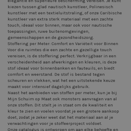
elegantie en superieure bescherming vereisen. Je kunt
kiezen tussen glad nautisch kunstleer, Polinesisch
kunstleer met een textieluitstraling, of onze Caribische
kunstleer van extra sterk materiaal met een zachte
touch, ideaal voor binnen, maar ook voor nautische
toepassingen, ruwe buitenomgevingen,
gemeenschappen en de gezondheidszorg.
Stoffering per Meter: Comfort en Variëteit voor Binnen
Voor die ruimtes die een zachte en gezellige touch
vereisen, is de stoffering perfect. Verkrijgbaar in een
verscheidenheid aan afwerkingen en kleuren, is deze
stof ideaal voor binnenbanken en fauteuils, en biedt
comfort en weerstand. De stof is bestand tegen
scheuren en vlekken, wat het een uitstekende keuze
maakt voor intensief dagelijks gebruik.
Naast het aanbieden van stoffen per meter, kun je bij
Mijn Schuim op Maat ook monsters aanvragen van al
onze stoffen. Dit stelt je in staat om de kwaliteit en
kleur te zien en voelen voordat je een grotere aankoop
doet, zodat je zeker weet dat het materiaal aan al je
verwachtingen voor je stoffeerproject voldoet.
Onze catalogus is ontworpen om aan elke behoefte en