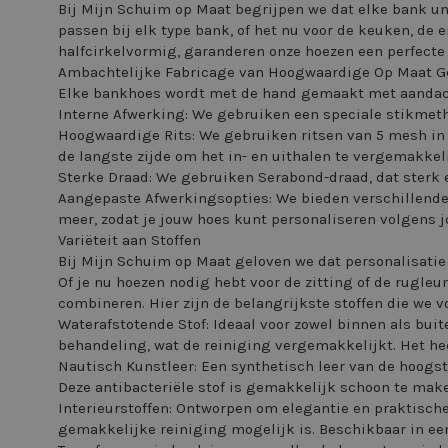
Bij Mijn Schuim op Maat begrijpen we dat elke bank uni
passen bij elk type bank, of het nu voor de keuken, de 
halfcirkelvormig, garanderen onze hoezen een perfecte 
Ambachtelijke Fabricage van Hoogwaardige Op Maat 
Elke bankhoes wordt met de hand gemaakt met aandacht
Interne Afwerking: We gebruiken een speciale stikmeth
Hoogwaardige Rits: We gebruiken ritsen van 5 mesh in 
de langste zijde om het in- en uithalen te vergemakkel
Sterke Draad: We gebruiken Serabond-draad, dat sterk 
Aangepaste Afwerkingsopties: We bieden verschillende a
meer, zodat je jouw hoes kunt personaliseren volgens 
Variëteit aan Stoffen
Bij Mijn Schuim op Maat geloven we dat personalisatie d
Of je nu hoezen nodig hebt voor de zitting of de rugleu
combineren. Hier zijn de belangrijkste stoffen die we 
Waterafstotende Stof: Ideaal voor zowel binnen als buit
behandeling, wat de reiniging vergemakkelijkt. Het hee
Nautisch Kunstleer: Een synthetisch leer van de hoogst
Deze antibacteriële stof is gemakkelijk schoon te make
Interieurstoffen: Ontworpen om elegantie en praktisch
gemakkelijke reiniging mogelijk is. Beschikbaar in ee