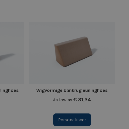
ninghoes
Wigvormige bankrugleuninghoes
€ 31,34
As low as
Personaliseer