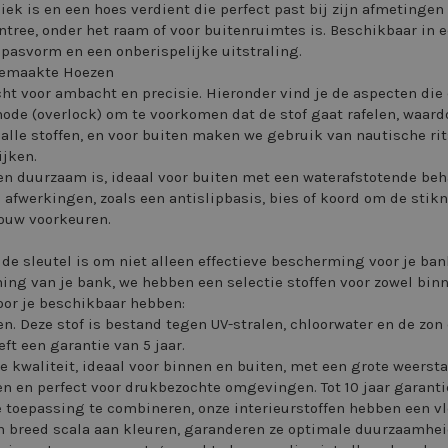
ek is en een hoes verdient die perfect past bij zijn afmetingen
entree, onder het raam of voor buitenruimtes is. Beschikbaar in
pasvorm en een onberispelijke uitstraling.
Gemaakte Hoezen
 voor ambacht en precisie. Hieronder vind je de aspecten die 
ode (overlock) om te voorkomen dat de stof gaat rafelen, waa
alle stoffen, en voor buiten maken we gebruik van nautische rit
ijken.
en duurzaam is, ideaal voor buiten met een waterafstotende beh
fwerkingen, zoals een antislipbasis, bies of koord om de stikna
jouw voorkeuren.
e sleutel is om niet alleen effectieve bescherming voor je bank
ning van je bank, we hebben een selectie stoffen voor zowel binn
voor je beschikbaar hebben:
en. Deze stof is bestand tegen UV-stralen, chloorwater en de zo
ft een garantie van 5 jaar.
e kwaliteit, ideaal voor binnen en buiten, met een grote weers
n en perfect voor drukbezochte omgevingen. Tot 10 jaar garanti
e toepassing te combineren, onze interieurstoffen hebben een 
n breed scala aan kleuren, garanderen ze optimale duurzaamheid