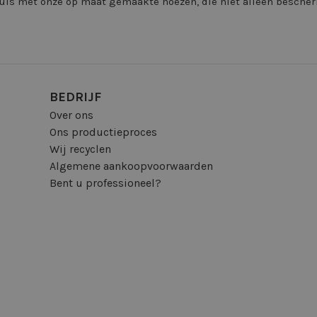
huis met onze op maat gemaakte hoezen, die niet alleen bescher
BEDRIJF
Over ons
Ons productieproces
Wij recyclen
Algemene aankoopvoorwaarden
Bent u professioneel?