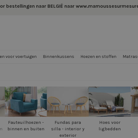
or bestellingen naar BELGIË naar
www.mamoussesurmesur
n voor voertuigen
Binnenkussens
Hoezen en stoffen
Matrass
Fauteuilhoezen -
Fundas para
Hoes voor
en
binnen en buiten
silla - interior y
ligbedden
exterior