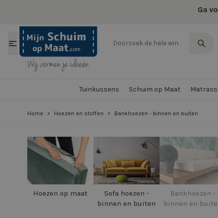
Ga naar de inhoud
Ga vo
Tuinkussens
Schuim op Maat
Matrasse
Home
>
Hoezen en stoffen
>
Bankhoezen - binnen en buiten
Hoezen op maat
Sofa hoezen -
Bankhoezen -
binnen en buiten
binnen en buit