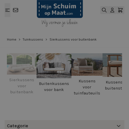
Ga naar de inhoud
Home
>
Tuinkussens
>
Sierkussens voor buitenbank
Sierkussens
Kussens
Kussens vo
Buitenkussens
voor
voor
buitenstoel
voor bank
buitenbank
tuinfauteuils
Categorie