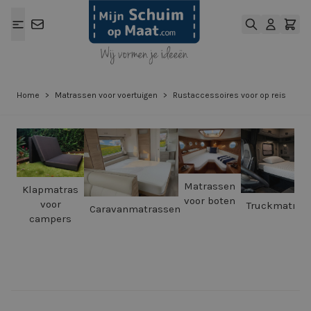
Ga naar de inhoud
Home
>
Matrassen voor voertuigen
>
Rustaccessoires voor op reis
Matrassen
Klapmatras
voor boten
voor
Truckmatras
Caravanmatrassen
campers