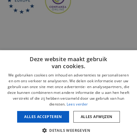
Deze website maakt gebruik
Veilige betaling:
van cookies.
We gebruiken cookies om inhoud en advertenties te personaliseren
en om ons verkeer te analyseren. We delen ook informatie over uw
gebruik van onze site met onze advertentie- en analysepartners, die
deze kunnen combineren met andere informatie die u aan hen heeft
Juridische kennisgeving
verstrekt of die zij hebben verzameld door uw gebruik van hun
diensten.
Lees verder
Privacybeleid
Cookiebeleid
ALLES ACCEPTEREN
ALLES AFWIJZEN
Beleid inzake sociale netwerken
Copyright © 2026 mijnschiumopmaat.com. Alle rechten
DETAILS WEERGEVEN
voorbehouden.