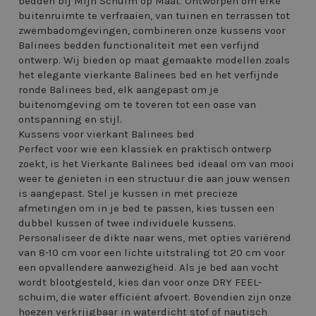
bedden bij Mijn Schuim op Maat. Ontworpen om elke
buitenruimte te verfraaien, van tuinen en terrassen tot
zwembadomgevingen, combineren onze kussens voor
Balinees bedden functionaliteit met een verfijnd
ontwerp. Wij bieden op maat gemaakte modellen zoals
het elegante vierkante Balinees bed en het verfijnde
ronde Balinees bed, elk aangepast om je
buitenomgeving om te toveren tot een oase van
ontspanning en stijl.
Kussens voor vierkant Balinees bed
Perfect voor wie een klassiek en praktisch ontwerp
zoekt, is het Vierkante Balinees bed ideaal om van mooi
weer te genieten in een structuur die aan jouw wensen
is aangepast. Stel je kussen in met precieze
afmetingen om in je bed te passen, kies tussen een
dubbel kussen of twee individuele kussens.
Personaliseer de dikte naar wens, met opties variërend
van 8-10 cm voor een lichte uitstraling tot 20 cm voor
een opvallendere aanwezigheid. Als je bed aan vocht
wordt blootgesteld, kies dan voor onze DRY FEEL-
schuim, die water efficiënt afvoert. Bovendien zijn onze
hoezen verkrijgbaar in waterdicht stof of nautisch