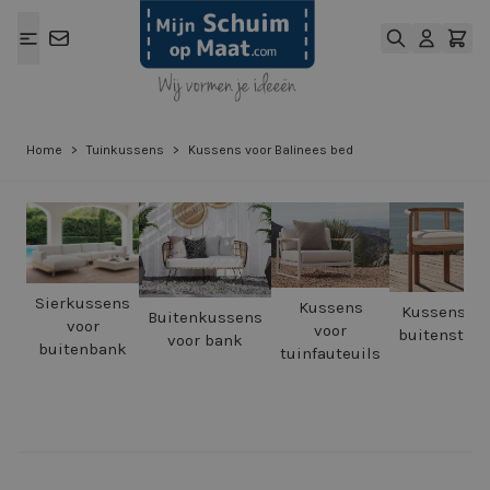
Ga naar de inhoud
Home
>
Tuinkussens
>
Kussens voor Balinees bed
Sierkussens
Kussens
Kussens vo
Buitenkussens
voor
voor
buitenstoel
voor bank
buitenbank
tuinfauteuils