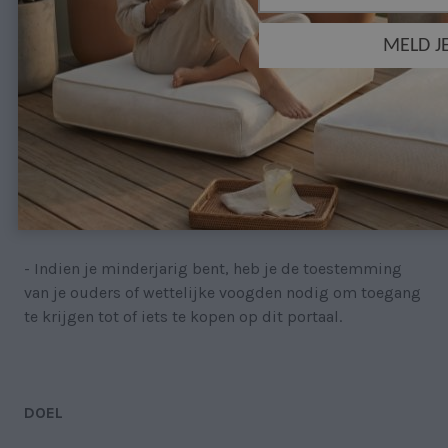
bankoverschrijving, PayPal of bankkaart via het
beveiligde platform ServiRed.
- Je gegevens worden niet overgedragen aan derden; je
kunt ze op ieder moment raadplegen, wijzigen,
verwijderen of te kennen geven dat je geen reclame
wenst te ontvangen door een e-mail te sturen
naar
info@mijnschuimopmaat.com
of een brief naar
Avda. del Vallés, 51, Terrassa (Barcelona, Spanje).
(Lees
ons privacybeleid voor meer info)
- Indien je minderjarig bent, heb je de toestemming
van je ouders of wettelijke voogden nodig om toegang
te krijgen tot of iets te kopen op dit portaal.
DOEL