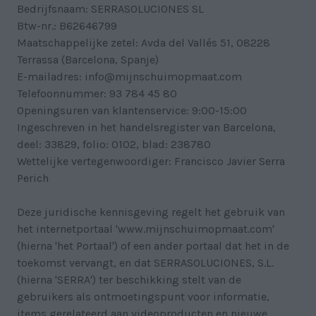
Bedrijfsnaam: SERRASOLUCIONES SL
Btw-nr.: B62646799
Maatschappelijke zetel: Avda del Vallés 51, 08228
Terrassa (Barcelona, Spanje)
E-mailadres:
info@mijnschuimopmaat.com
Telefoonnummer:
93 784 45 80
Openingsuren van klantenservice: 9:00-15:00
Ingeschreven in het handelsregister van Barcelona,
deel: 33829, folio: 0102, blad: 238780
Wettelijke vertegenwoordiger: Francisco Javier Serra
Perich
Deze juridische kennisgeving regelt het gebruik van
het internetportaal 'www.mijnschuimopmaat.com'
(hierna 'het Portaal') of een ander portaal dat het in de
toekomst vervangt, en dat SERRASOLUCIONES, S.L.
(hierna 'SERRA') ter beschikking stelt van de
gebruikers als ontmoetingspunt voor informatie,
items gerelateerd aan videoproducten en nieuwe