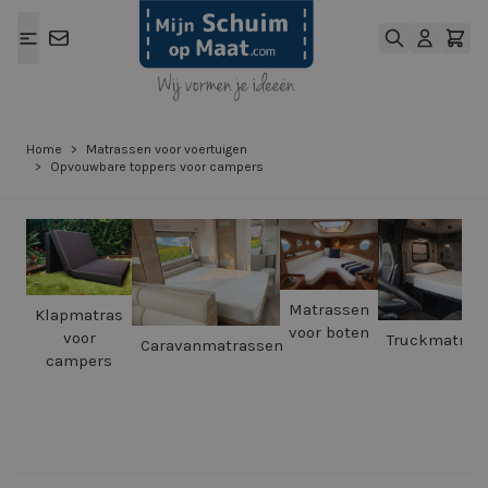
Ga naar de inhoud
Home
>
Matrassen voor voertuigen
>
Opvouwbare toppers voor campers
Matrassen
Klapmatras
voor boten
voor
Truckmatras
Caravanmatrassen
campers