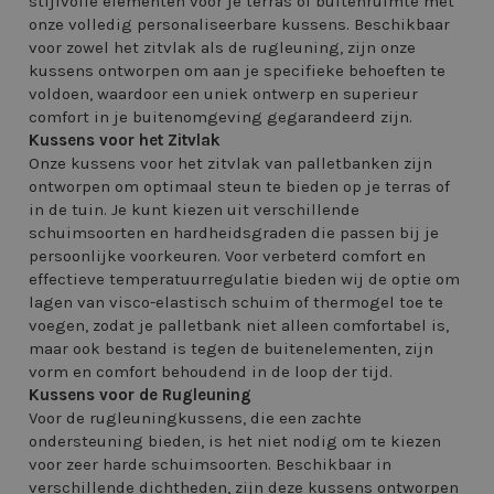
stijlvolle elementen voor je terras of buitenruimte met
onze volledig personaliseerbare kussens. Beschikbaar
voor zowel het zitvlak als de rugleuning, zijn onze
kussens ontworpen om aan je specifieke behoeften te
voldoen, waardoor een uniek ontwerp en superieur
comfort in je buitenomgeving gegarandeerd zijn.
Kussens voor het Zitvlak
Onze kussens voor het zitvlak van palletbanken zijn
ontworpen om optimaal steun te bieden op je terras of
in de tuin. Je kunt kiezen uit verschillende
schuimsoorten en hardheidsgraden die passen bij je
persoonlijke voorkeuren. Voor verbeterd comfort en
effectieve temperatuurregulatie bieden wij de optie om
lagen van visco-elastisch schuim of thermogel toe te
voegen, zodat je palletbank niet alleen comfortabel is,
maar ook bestand is tegen de buitenelementen, zijn
vorm en comfort behoudend in de loop der tijd.
Kussens voor de Rugleuning
Voor de rugleuningkussens, die een zachte
ondersteuning bieden, is het niet nodig om te kiezen
voor zeer harde schuimsoorten. Beschikbaar in
verschillende dichtheden, zijn deze kussens ontworpen