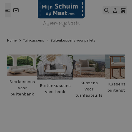
Ga naar de inhoud
Home
>
Tuinkussens
>
Buitenkussens voor pallets
Sierkussens
Kussens
Kussens vo
Buitenkussens
voor
voor
buitenstoel
voor bank
buitenbank
tuinfauteuils