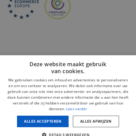
Deze website maakt gebruik
Veilige betaling:
van cookies.
We gebruiken cookies om inhoud en advertenties te personaliseren
en om ons verkeer te analyseren. We delen ook informatie over uw
gebruik van onze site met onze advertentie- en analysepartners, die
deze kunnen combineren met andere informatie die u aan hen heeft
Juridische kennisgeving
verstrekt of die zij hebben verzameld door uw gebruik van hun
diensten.
Lees verder
Privacybeleid
Cookiebeleid
ALLES ACCEPTEREN
ALLES AFWIJZEN
Beleid inzake sociale netwerken
Copyright © 2026 mijnschiumopmaat.com. Alle rechten
DETAILS WEERGEVEN