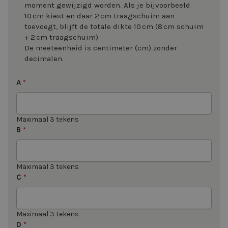
moment gewijzigd worden. Als je bijvoorbeeld
10 cm kiest en daar 2 cm traagschuim aan
toevoegt, blijft de totale dikte 10 cm (8 cm schuim
+ 2 cm traagschuim).
De meeteenheid is centimeter (cm) zonder
decimalen.
A
*
Maximaal 3 tekens
B
*
Maximaal 3 tekens
C
*
Maximaal 3 tekens
D
*