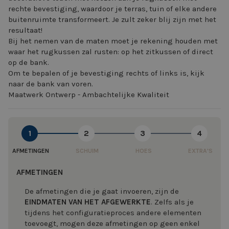
rechte bevestiging, waardoor je terras, tuin of elke andere
buitenruimte transformeert. Je zult zeker blij zijn met het
resultaat!
Bij het nemen van de maten moet je rekening houden met
waar het rugkussen zal rusten: op het zitkussen of direct
op de bank.
Om te bepalen of je bevestiging rechts of links is, kijk
naar de bank van voren.
Maatwerk Ontwerp - Ambachtelijke Kwaliteit
1
2
3
4
AFMETINGEN
SCHUIM
HOES
EXTRA'S
AFMETINGEN
De afmetingen die je gaat invoeren, zijn de
EINDMATEN VAN HET AFGEWERKTE
. Zelfs als je
tijdens het configuratieproces andere elementen
toevoegt, mogen deze afmetingen op geen enkel