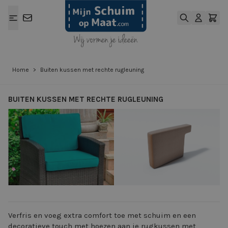
Ga naar de inhoud
Home
>
Buiten kussen met rechte rugleuning
BUITEN KUSSEN MET RECHTE RUGLEUNING
View larger image
View larger ima
Verfris en voeg extra comfort toe met schuim en een
decoratieve touch met hoezen aan je rugkussen met