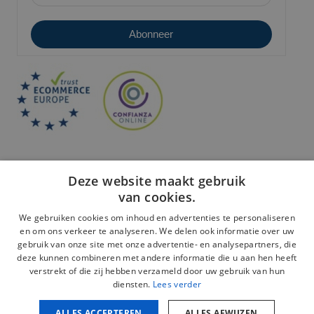
Deze website maakt gebruik
van cookies.
We gebruiken cookies om inhoud en advertenties te personaliseren
en om ons verkeer te analyseren. We delen ook informatie over uw
Veilige betaling:
gebruik van onze site met onze advertentie- en analysepartners, die
deze kunnen combineren met andere informatie die u aan hen heeft
verstrekt of die zij hebben verzameld door uw gebruik van hun
diensten.
Lees verder
ALLES ACCEPTEREN
ALLES AFWIJZEN