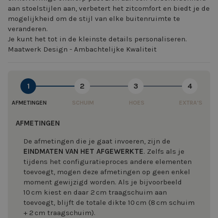
aan stoelstijlen aan, verbetert het zitcomfort en biedt je de
mogelijkheid om de stijl van elke buitenruimte te
veranderen.
Je kunt het tot in de kleinste details personaliseren.
Maatwerk Design - Ambachtelijke Kwaliteit
1
2
3
4
AFMETINGEN
SCHUIM
HOES
EXTRA'S
AFMETINGEN
De afmetingen die je gaat invoeren, zijn de
EINDMATEN VAN HET AFGEWERKTE
. Zelfs als je
tijdens het configuratieproces andere elementen
toevoegt, mogen deze afmetingen op geen enkel
moment gewijzigd worden. Als je bijvoorbeeld
10 cm kiest en daar 2 cm traagschuim aan
toevoegt, blijft de totale dikte 10 cm (8 cm schuim
+ 2 cm traagschuim).