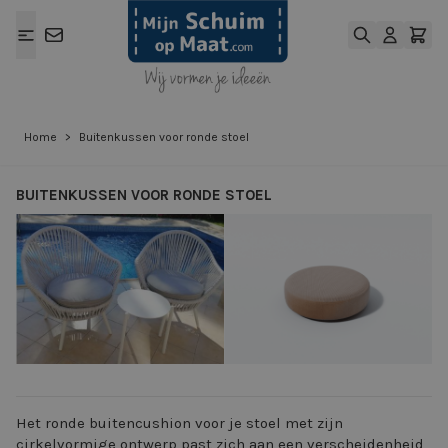
Ga naar de inhoud
Home
>
Buitenkussen voor ronde stoel
BUITENKUSSEN VOOR RONDE STOEL
View larger image
View larger ima
Het ronde buitencushion voor je stoel met zijn
cirkelvormige ontwerp past zich aan een verscheidenheid