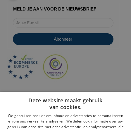
MELD JE AAN VOOR DE NIEUWSBRIEF
Deze website maakt gebruik
van cookies.
We gebruiken cookies om inhoud en advertenties te personaliseren
en om ons verkeer te analyseren. We delen ook informatie over uw
Veilige betaling:
gebruik van onze site met onze advertentie- en analysepartners, die