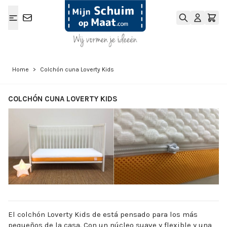
Ga naar de inhoud
Home
>
Colchón cuna Loverty Kids
COLCHÓN CUNA LOVERTY KIDS
View larger image
View larger ima
El colchón Loverty Kids de está pensado para los más
pequeños de la casa. Con un núcleo suave y flexible y una