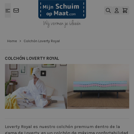
Ga naar de inhoud
Home
>
Colchón Loverty Royal
COLCHÓN LOVERTY ROYAL
View larger image
View larger ima
Loverty Royal es nuestro colchón premium dentro de la
gama de Loverty, es un colchón de máxima confortabilidad