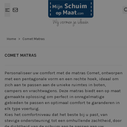
Ga naar de inhoud
Home
>
Comet Matras
COMET MATRAS
Personaliseer uw comfort met de matras Comet, ontworpen
met een pentagonale vorm en een rechte hoek, ideaal om
zich aan te passen aan de unieke ruimtes in boten,
campers en vrachtwagens. Deze matras biedt een op maat
gemaakte oplossing om perfect in onregelmatige
gebieden te passen en optimaal comfort te garanderen in
elk type voertuig.
Kies het comfortniveau dat het beste bij u past, van
stevige ondersteuning tot een omhullende zachtheid, door
de dichtheid van de schuim aan te passen aan uw