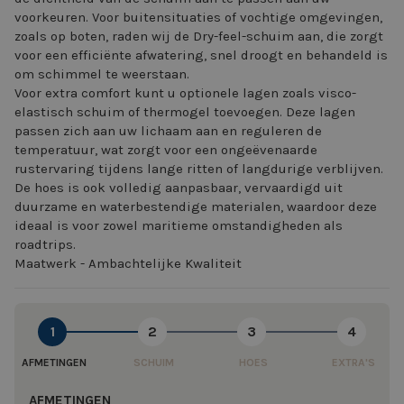
voorkeuren. Voor buitensituaties of vochtige omgevingen,
zoals op boten, raden wij de Dry-feel-schuim aan, die zorgt
voor een efficiënte afwatering, snel droogt en behandeld is
om schimmel te weerstaan.
Voor extra comfort kunt u optionele lagen zoals visco-
elastisch schuim of thermogel toevoegen. Deze lagen
passen zich aan uw lichaam aan en reguleren de
temperatuur, wat zorgt voor een ongeëvenaarde
rustervaring tijdens lange ritten of langdurige verblijven.
De hoes is ook volledig aanpasbaar, vervaardigd uit
duurzame en waterbestendige materialen, waardoor deze
ideaal is voor zowel maritieme omstandigheden als
roadtrips.
Maatwerk - Ambachtelijke Kwaliteit
1
2
3
4
AFMETINGEN
SCHUIM
HOES
EXTRA'S
AFMETINGEN