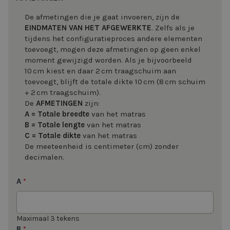
De afmetingen die je gaat invoeren, zijn de
EINDMATEN VAN HET AFGEWERKTE
. Zelfs als je
tijdens het configuratieproces andere elementen
toevoegt, mogen deze afmetingen op geen enkel
moment gewijzigd worden. Als je bijvoorbeeld
10 cm kiest en daar 2 cm traagschuim aan
toevoegt, blijft de totale dikte 10 cm (8 cm schuim
+ 2 cm traagschuim).
De
AFMETINGEN
zijn:
A = Totale
breedte
van het matras
B = Totale lengte
van het matras
C = Totale dikte
van het matras
De meeteenheid is centimeter (cm) zonder
decimalen.
A
*
Maximaal 3 tekens
B
*