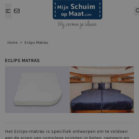
Ga naar de inhoud
Home
>
Eclips Matras
ECLIPS MATRAS
View larger image
View larger ima
Het Eclips-matras is specifiek ontworpen om te voldoen
aan de eisen van complexe ruimtes in boten, campers en