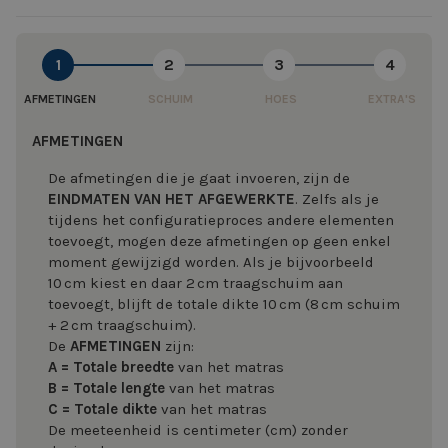
1
2
3
4
AFMETINGEN
SCHUIM
HOES
EXTRA'S
AFMETINGEN
De afmetingen die je gaat invoeren, zijn de
EINDMATEN VAN HET AFGEWERKTE
. Zelfs als je
tijdens het configuratieproces andere elementen
toevoegt, mogen deze afmetingen op geen enkel
moment gewijzigd worden. Als je bijvoorbeeld
10 cm kiest en daar 2 cm traagschuim aan
toevoegt, blijft de totale dikte 10 cm (8 cm schuim
+ 2 cm traagschuim).
De
AFMETINGEN
zijn:
A = Totale
breedte
van het matras
B = Totale lengte
van het matras
C = Totale dikte
van het matras
De meeteenheid is centimeter (cm) zonder