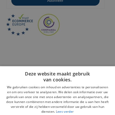
Deze website maakt gebruik
Veilige betaling:
van cookies.
We gebruiken cookies om inhoud en advertenties te personaliseren
en om ons verkeer te analyseren. We delen ook informatie over uw
gebruik van onze site met onze advertentie- en analysepartners, die
deze kunnen combineren met andere informatie die u aan hen heeft
Juridische kennisgeving
verstrekt of die zij hebben verzameld door uw gebruik van hun
diensten.
Lees verder
Privacybeleid