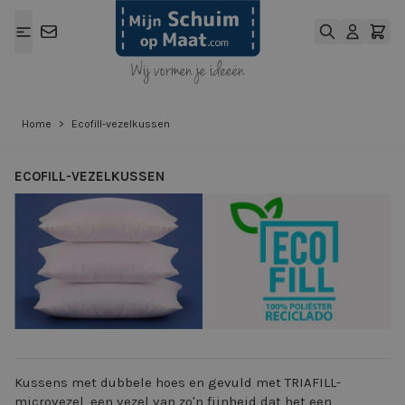
Ga naar de inhoud
Home
>
Ecofill-vezelkussen
ECOFILL-VEZELKUSSEN
View larger image
View larger ima
Kussens met dubbele hoes en gevuld met TRIAFILL-
microvezel, een vezel van zo'n fijnheid dat het een