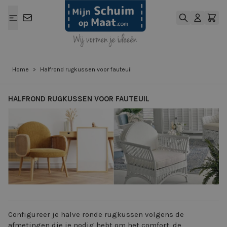
Ga naar de inhoud
Home
>
Halfrond rugkussen voor fauteuil
HALFROND RUGKUSSEN VOOR FAUTEUIL
View larger image
View larger ima
Configureer je halve ronde rugkussen volgens de
afmetingen die je nodig hebt om het comfort, de