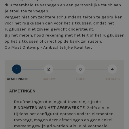
duurzaamheid te verhogen en een persoonlijke touch aan
je stoel toe te voegen.
Vergeet niet om zachtere schuimdensiteiten te gebruiken
voor het rugkussen dan voor het zitkussen, omdat het
rugkussen niet zoveel gewicht ondersteunt.
Bij het meten, houd rekening met het feit of het rugkussen
op het zitkussen of direct op de bank zal rusten.
Op Maat Ontwerp - Ambachtelijke Kwaliteit
1
2
3
4
AFMETINGEN
SCHUIM
HOES
EXTRA'S
AFMETINGEN
De afmetingen die je gaat invoeren, zijn de
EINDMATEN VAN HET AFGEWERKTE
. Zelfs als je
tijdens het configuratieproces andere elementen
toevoegt, mogen deze afmetingen op geen enkel
moment gewijzigd worden. Als je bijvoorbeeld