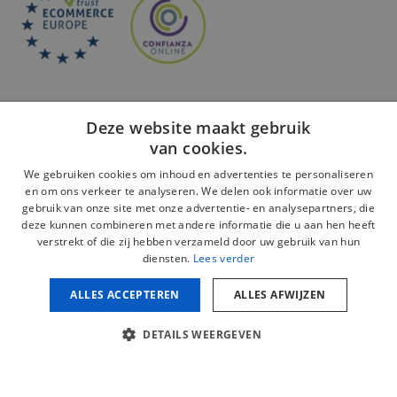
Deze website maakt gebruik
van cookies.
We gebruiken cookies om inhoud en advertenties te personaliseren
en om ons verkeer te analyseren. We delen ook informatie over uw
Veilige betaling:
gebruik van onze site met onze advertentie- en analysepartners, die
deze kunnen combineren met andere informatie die u aan hen heeft
verstrekt of die zij hebben verzameld door uw gebruik van hun
diensten.
Lees verder
ALLES ACCEPTEREN
ALLES AFWIJZEN
Juridische kennisgeving
Privacybeleid
DETAILS WEERGEVEN
Cookiebeleid
Beleid inzake sociale netwerken
Copyright © 2026 mijnschiumopmaat.com. Alle rechten