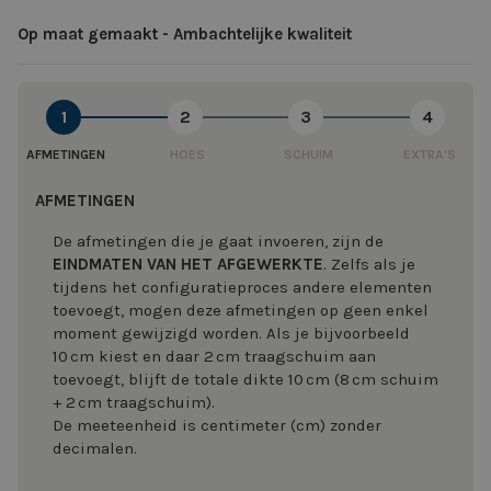
Op maat gemaakt - Ambachtelijke kwaliteit
1
2
3
4
AFMETINGEN
HOES
SCHUIM
EXTRA'S
AFMETINGEN
De afmetingen die je gaat invoeren, zijn de
EINDMATEN VAN HET AFGEWERKTE
. Zelfs als je
tijdens het configuratieproces andere elementen
toevoegt, mogen deze afmetingen op geen enkel
moment gewijzigd worden. Als je bijvoorbeeld
10 cm kiest en daar 2 cm traagschuim aan
toevoegt, blijft de totale dikte 10 cm (8 cm schuim
+ 2 cm traagschuim).
De meeteenheid is centimeter (cm) zonder
decimalen.