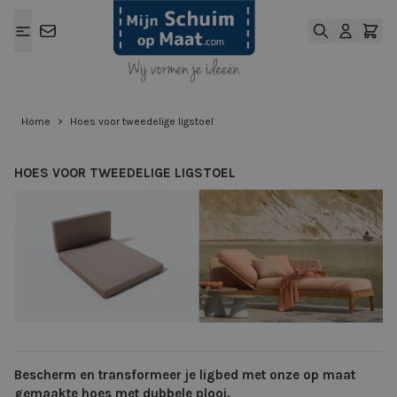
Ga naar de inhoud
Home
>
Hoes voor tweedelige ligstoel
HOES VOOR TWEEDELIGE LIGSTOEL
View larger image
View larger ima
Bescherm en transformeer je ligbed met onze op maat
gemaakte hoes met dubbele plooi.