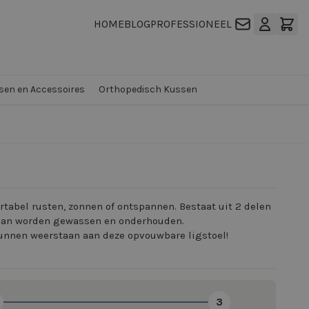
HOME
BLOG
PROFESSIONEEL
en en Accessoires
Orthopedisch Kussen
tabel rusten, zonnen of ontspannen. Bestaat uit 2 delen
e kan worden gewassen en onderhouden.
 kunnen weerstaan aan deze opvouwbare ligstoel!
3