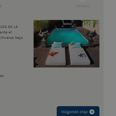
S
EXTRA'S
ALES DE LA
ante el
ficarse bajo
es.
Volgende stap