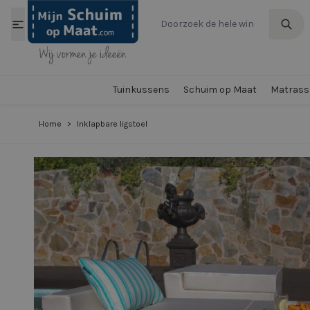
Ga naar de inhoud
Tuinkussens
Schuim op Maat
Matrasse
Home
>
Inklapbare ligstoel
View larger image