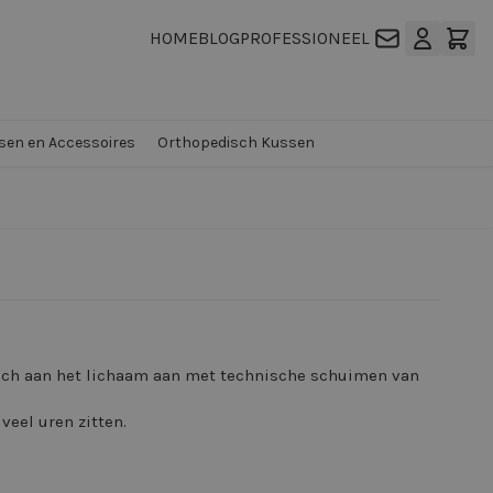
HOME
BLOG
PROFESSIONEEL
en en Accessoires
Orthopedisch Kussen
ich aan het lichaam aan met technische schuimen van
veel uren zitten.