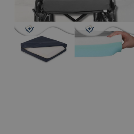
View larger image
View larger 