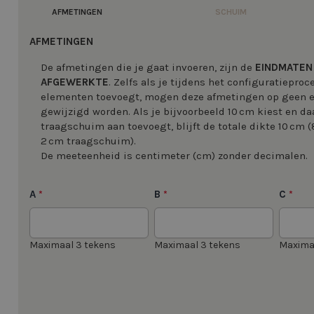
AFMETINGEN
SCHUIM
AFMETINGEN
De afmetingen die je gaat invoeren, zijn de
EINDMATEN
AFGEWERKTE
. Zelfs als je tijdens het configuratiepro
elementen toevoegt, mogen deze afmetingen op geen
gewijzigd worden. Als je bijvoorbeeld 10 cm kiest en da
traagschuim aan toevoegt, blijft de totale dikte 10 cm 
2 cm traagschuim).
De meeteenheid is centimeter (cm) zonder decimalen.
A
B
C
*
*
*
Maximaal 3 tekens
Maximaal 3 tekens
Maxima