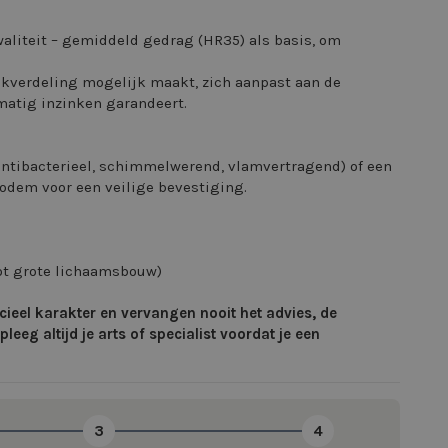
aliteit – gemiddeld gedrag (HR35) als basis, om
ukverdeling mogelijk maakt, zich aanpast aan de
atig inzinken garandeert.
antibacterieel, schimmelwerend, vlamvertragend) of een
pbodem voor een veilige bevestiging.
tot grote lichaamsbouw)
el karakter en vervangen nooit het advies, de
eeg altijd je arts of specialist voordat je een
3
4