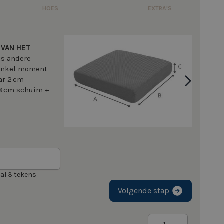
HOES
EXTRA'S
 VAN HET
ces andere
 enkel moment
ar 2 cm
(8 cm schuim +
al 3 tekens
Volgende stap
Aantal