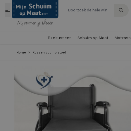
Ga naar de inhoud
Tuinkussens
Schuim op Maat
Matrasse
Home
>
Kussen voor rolstoel
View larger image