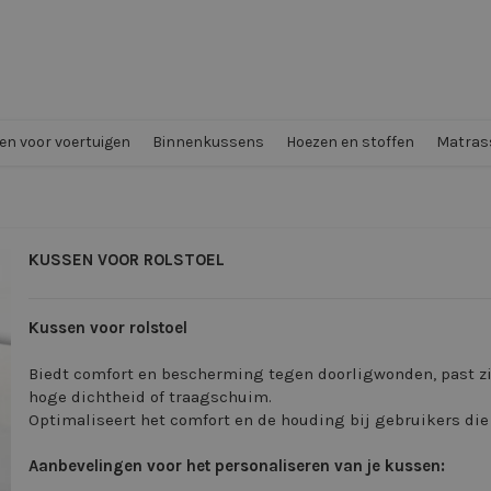
n voor voertuigen
Binnenkussens
Hoezen en stoffen
Matrass
KUSSEN VOOR ROLSTOEL
Kussen voor rolstoel
Biedt comfort en bescherming tegen doorligwonden, past z
hoge dichtheid of traagschuim.
Optimaliseert het comfort en de houding bij gebruikers die 
Aanbevelingen voor het personaliseren van je kussen: