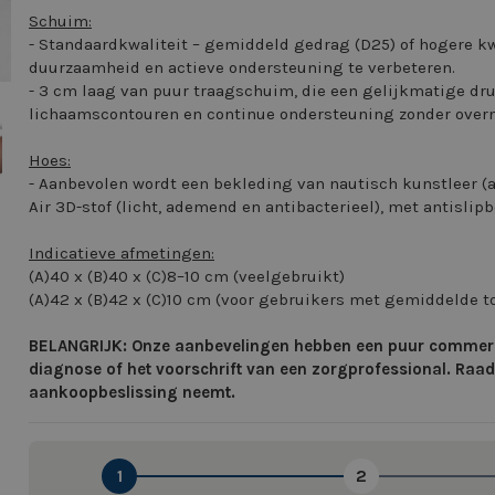
Schuim:
- Standaardkwaliteit – gemiddeld gedrag (D25) of hogere kw
duurzaamheid en actieve ondersteuning te verbeteren.
- 3 cm laag van puur traagschuim, die een gelijkmatige dr
image
lichaamscontouren en continue ondersteuning zonder overm
Hoes:
- Aanbevolen wordt een bekleding van nautisch kunstleer (
Air 3D-stof (licht, ademend en antibacterieel), met antisli
Indicatieve afmetingen:
(A)40 x (B)40 x (C)8–10 cm (veelgebruikt)
(A)42 x (B)42 x (C)10 cm (voor gebruikers met gemiddelde 
BELANGRIJK: Onze aanbevelingen hebben een puur commercie
diagnose of het voorschrift van een zorgprofessional. Raadpl
aankoopbeslissing neemt.
1
2