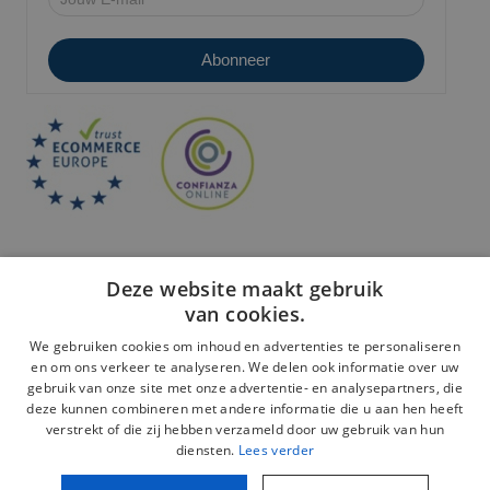
Deze website maakt gebruik
van cookies.
We gebruiken cookies om inhoud en advertenties te personaliseren
en om ons verkeer te analyseren. We delen ook informatie over uw
Veilige betaling:
gebruik van onze site met onze advertentie- en analysepartners, die
deze kunnen combineren met andere informatie die u aan hen heeft
verstrekt of die zij hebben verzameld door uw gebruik van hun
diensten.
Lees verder