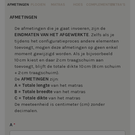
AFMETINGEN
PLOOIEN
MATRAS
HOES
COMPLEMENTEN
EXTRA'S
AFMETINGEN
De afmetingen die je gaat invoeren, zijn de
EINDMATEN VAN HET AFGEWERKTE
. Zelfs als je
tijdens het configuratieproces andere elementen
toevoegt, mogen deze afmetingen op geen enkel
moment gewijzigd worden. Als je bijvoorbeeld
10 cm kiest en daar 2 cm traagschuim aan
toevoegt, blijft de totale dikte 10 cm (8 cm schuim
+ 2 cm traagschuim).
De
AFMETINGEN
zijn:
A = Totale lengte
van het matras
B = Totale breedte
van het matras
C = Totale dikte
van het matras
De meeteenheid is centimeter (cm) zonder
decimalen.
A
*