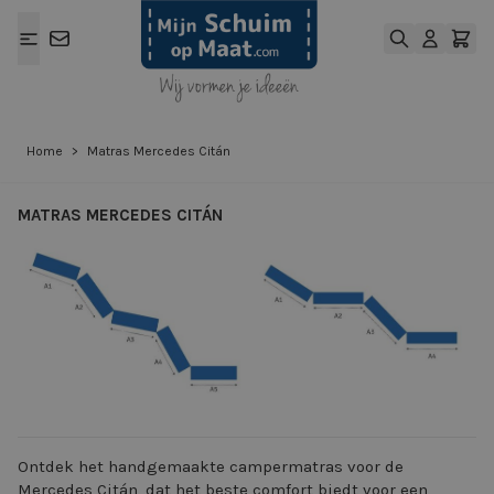
Ga naar de inhoud
Home
>
Matras Mercedes Citán
MATRAS MERCEDES CITÁN
View larger image
View larger ima
Ontdek het handgemaakte campermatras voor de
Mercedes Citán, dat het beste comfort biedt voor een