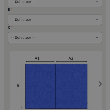
B
*
C
*