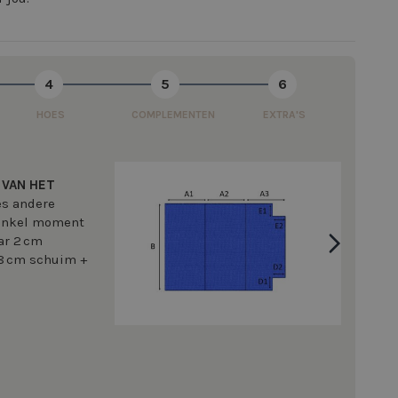
4
5
6
HOES
COMPLEMENTEN
EXTRA'S
 VAN HET
ces andere
 enkel moment
ar 2 cm
(8 cm schuim +