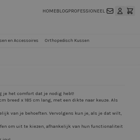
HOME
BLOG
PROFESSIONEEL
en en Accessoires
Orthopedisch Kussen
 je het comfort dat je nodig hebt!
cm breed x 185 cm lang, met een dikte naar keuze. Als
jk van je behoeften. Vervolgens kun je, als je dat wilt,
fen om uit te kiezen, afhankelijk van hun functionaliteit
 jou!