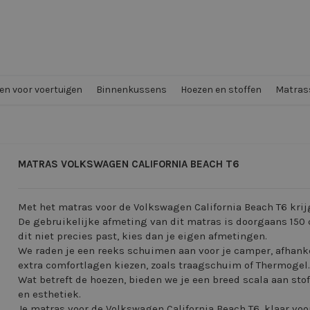
n voor voertuigen
Binnenkussens
Hoezen en stoffen
Matrass
MATRAS VOLKSWAGEN CALIFORNIA BEACH T6
Met het matras voor de Volkswagen California Beach T6 krijg
De gebruikelijke afmeting van dit matras is doorgaans 150 
dit niet precies past, kies dan je eigen afmetingen.
We raden je een reeks schuimen aan voor je camper, afhankeli
extra comfortlagen kiezen, zoals traagschuim of Thermogel.
Wat betreft de hoezen, bieden we je een breed scala aan stof
en esthetiek.
Je matras voor de Volkswagen California Beach T6, klaar voor