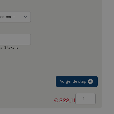
al 3 tekens
Volgende stap
Aantal
€ 222,11