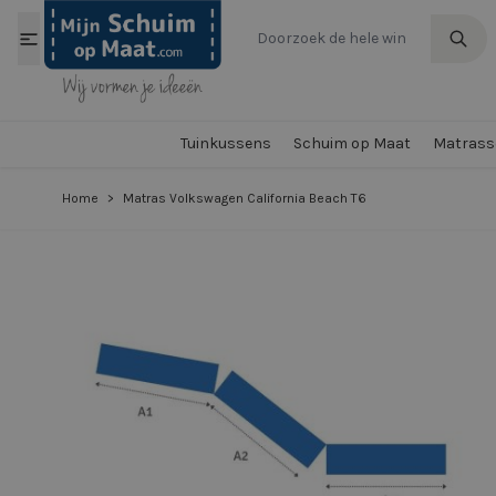
Ga naar de inhoud
Tuinkussens
Schuim op Maat
Matrasse
Home
>
Matras Volkswagen California Beach T6
View larger image