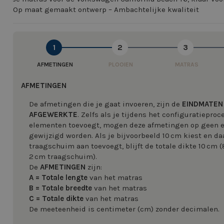
Op maat gemaakt ontwerp – Ambachtelijke kwaliteit
image
1
2
3
AFMETINGEN
PLOOIEN
MATRAS
AFMETINGEN
De afmetingen die je gaat invoeren, zijn de
EINDMATEN
image
AFGEWERKTE
. Zelfs als je tijdens het configuratiepro
elementen toevoegt, mogen deze afmetingen op geen
gewijzigd worden. Als je bijvoorbeeld 10 cm kiest en da
traagschuim aan toevoegt, blijft de totale dikte 10 cm 
2 cm traagschuim).
De
AFMETINGEN
zijn:
A = Totale lengte
van het matras
B = Totale breedte
van het matras
C = Totale dikte
van het matras
De meeteenheid is centimeter (cm) zonder decimalen.