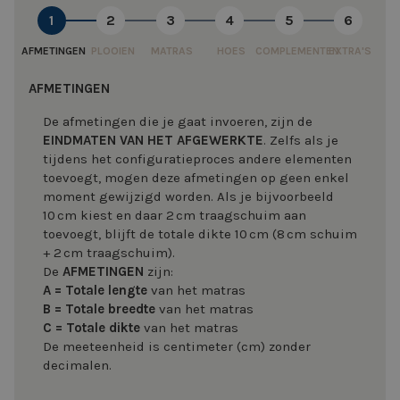
1
2
3
4
5
6
AFMETINGEN
PLOOIEN
MATRAS
HOES
COMPLEMENTEN
EXTRA'S
AFMETINGEN
De afmetingen die je gaat invoeren, zijn de
EINDMATEN VAN HET AFGEWERKTE
. Zelfs als je
tijdens het configuratieproces andere elementen
toevoegt, mogen deze afmetingen op geen enkel
moment gewijzigd worden. Als je bijvoorbeeld
10 cm kiest en daar 2 cm traagschuim aan
toevoegt, blijft de totale dikte 10 cm (8 cm schuim
+ 2 cm traagschuim).
De
AFMETINGEN
zijn:
A = Totale lengte
van het matras
B = Totale breedte
van het matras
C = Totale dikte
van het matras
De meeteenheid is centimeter (cm) zonder
decimalen.