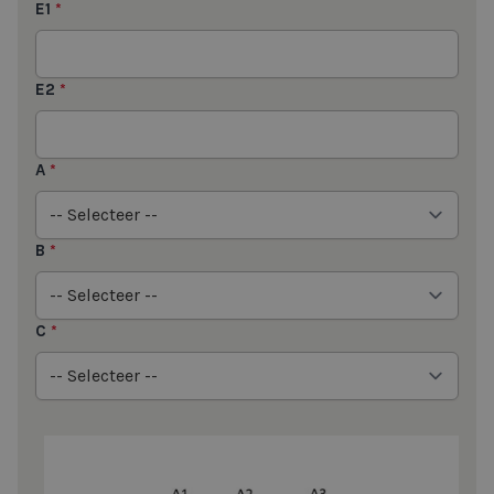
E1
*
E2
*
A
*
B
*
C
*