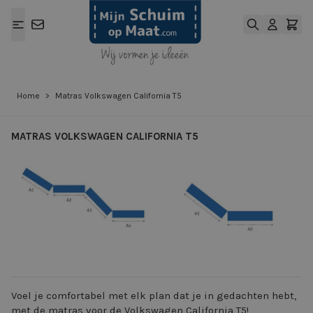
Ga naar de inhoud
Home
>
Matras Volkswagen California T5
MATRAS VOLKSWAGEN CALIFORNIA T5
View larger image
View larger ima
Voel je comfortabel met elk plan dat je in gedachten hebt,
met de matras voor de Volkswagen California T5!