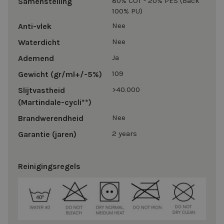
80% COT - 20% PES (Back
Samenstelling
100% PU)
Nee
Anti-vlek
Nee
Waterdicht
Ja
Ademend
109
Gewicht (gr/ml+/-5%)
>40.000
Slijtvastheid
(Martindale-cycli**)
Nee
Brandwerendheid
2 years
Garantie (jaren)
Reinigingsregels