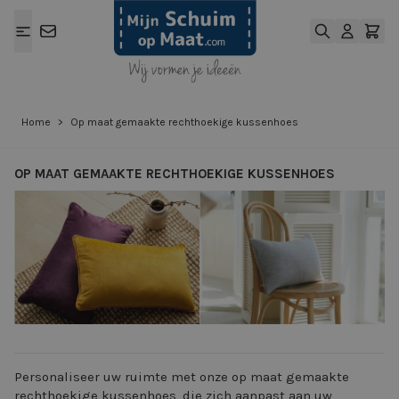
Ga naar de inhoud
Home
>
Op maat gemaakte rechthoekige kussenhoes
OP MAAT GEMAAKTE RECHTHOEKIGE KUSSENHOES
View larger image
View larger ima
Personaliseer uw ruimte met onze op maat gemaakte
rechthoekige kussenhoes, die zich aanpast aan uw