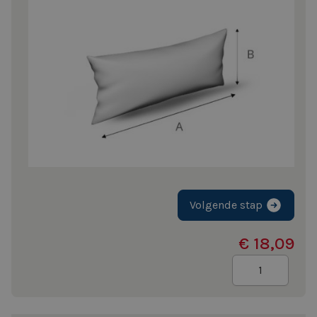
Volgende stap
€ 18,09
Aantal