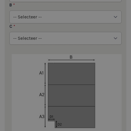
B
*
C
*