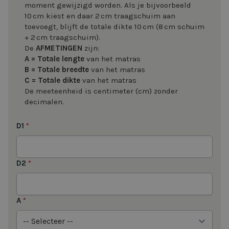
moment gewijzigd worden. Als je bijvoorbeeld
10 cm kiest en daar 2 cm traagschuim aan
toevoegt, blijft de totale dikte 10 cm (8 cm schuim
+ 2 cm traagschuim).
De
AFMETINGEN
zijn:
A = Totale lengte
van het matras
B = Totale breedte
van het matras
C = Totale dikte
van het matras
De meeteenheid is centimeter (cm) zonder
decimalen.
D1
*
D2
*
A
*