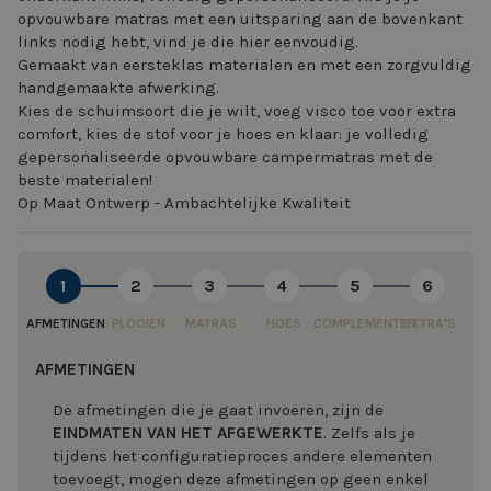
opvouwbare matras met een uitsparing aan de bovenkant
links nodig hebt, vind je die hier eenvoudig.
Gemaakt van eersteklas materialen en met een zorgvuldig
handgemaakte afwerking.
Kies de schuimsoort die je wilt, voeg visco toe voor extra
comfort, kies de stof voor je hoes en klaar: je volledig
gepersonaliseerde opvouwbare campermatras met de
beste materialen!
Op Maat Ontwerp - Ambachtelijke Kwaliteit
1
2
3
4
5
6
AFMETINGEN
PLOOIEN
MATRAS
HOES
COMPLEMENTEN
EXTRA'S
AFMETINGEN
De afmetingen die je gaat invoeren, zijn de
EINDMATEN VAN HET AFGEWERKTE
. Zelfs als je
tijdens het configuratieproces andere elementen
toevoegt, mogen deze afmetingen op geen enkel