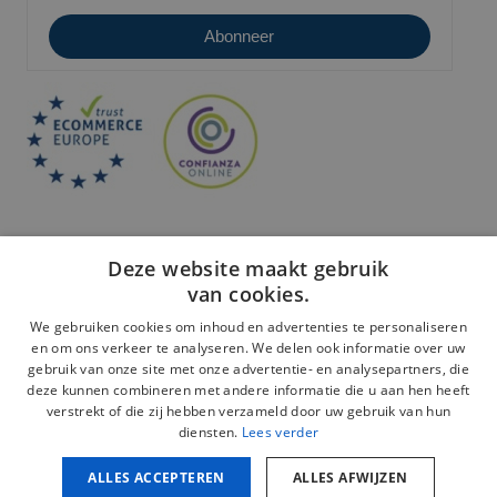
Deze website maakt gebruik
van cookies.
We gebruiken cookies om inhoud en advertenties te personaliseren
en om ons verkeer te analyseren. We delen ook informatie over uw
Veilige betaling:
gebruik van onze site met onze advertentie- en analysepartners, die
deze kunnen combineren met andere informatie die u aan hen heeft
verstrekt of die zij hebben verzameld door uw gebruik van hun
diensten.
Lees verder
ALLES ACCEPTEREN
ALLES AFWIJZEN
Juridische kennisgeving