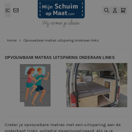
Ga naar de inhoud
Home
>
Opvouwbaar matras uitsparing onderaan links
OPVOUWBAAR MATRAS UITSPARING ONDERAAN LINKS
View larger image
View larger ima
Creëer je opvouwbare matras met een uitsparing aan de
onderkant links, volledig gepersonaliseerd. Als je je