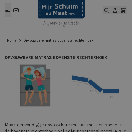
Ga naar de inhoud
Home
>
Opvouwbare matras bovenste rechterhoek
OPVOUWBARE MATRAS BOVENSTE RECHTERHOEK
View larger image
View larger ima
Maak eenvoudig je opvouwbare matras met een snede in
de bovenste rechterhoek, volledig gepersonaliseerd. Als je