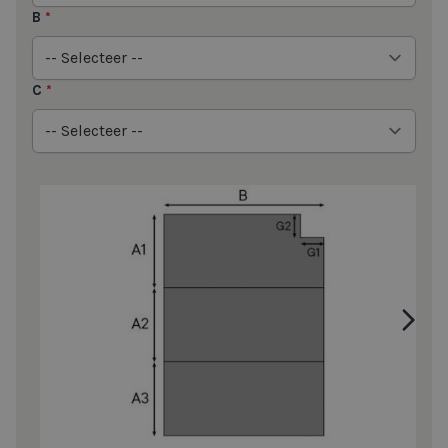
B
*
C
*