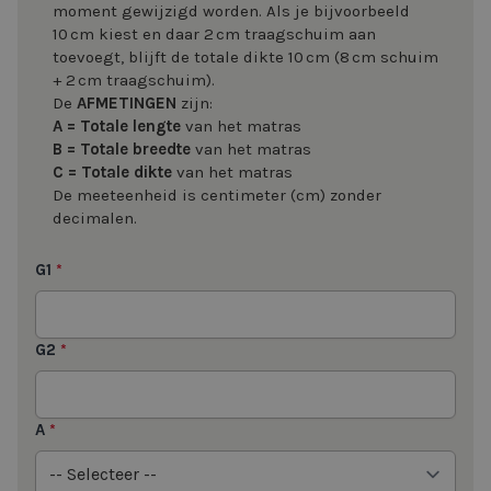
moment gewijzigd worden. Als je bijvoorbeeld
10 cm kiest en daar 2 cm traagschuim aan
toevoegt, blijft de totale dikte 10 cm (8 cm schuim
+ 2 cm traagschuim).
De
AFMETINGEN
zijn:
A = Totale lengte
van het matras
B = Totale breedte
van het matras
C = Totale dikte
van het matras
De meeteenheid is centimeter (cm) zonder
decimalen.
G1
*
G2
*
A
*