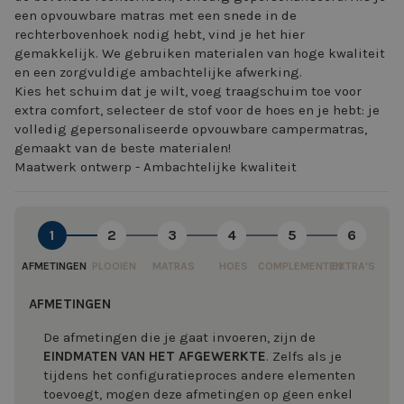
een opvouwbare matras met een snede in de
rechterbovenhoek nodig hebt, vind je het hier
gemakkelijk. We gebruiken materialen van hoge kwaliteit
en een zorgvuldige ambachtelijke afwerking.
Kies het schuim dat je wilt, voeg traagschuim toe voor
extra comfort, selecteer de stof voor de hoes en je hebt: je
volledig gepersonaliseerde opvouwbare campermatras,
gemaakt van de beste materialen!
Maatwerk ontwerp - Ambachtelijke kwaliteit
1
2
3
4
5
6
AFMETINGEN
PLOOIEN
MATRAS
HOES
COMPLEMENTEN
EXTRA'S
AFMETINGEN
De afmetingen die je gaat invoeren, zijn de
EINDMATEN VAN HET AFGEWERKTE
. Zelfs als je
tijdens het configuratieproces andere elementen
toevoegt, mogen deze afmetingen op geen enkel