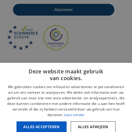
Deze website maakt gebruik
van cookies.
We gebruiken cookies om inhoud en advertenties te personaliseren
en om ons verkeer te analyseren. We delen ook informatie over uw
Veilige betaling:
gebruik van onze site met onze advertentie- en analysepartners, die
deze kunnen combineren met andere informatie die u aan hen heeft
verstrekt of die zij hebben verzameld door uw gebruik van hun
diensten.
Lees verder
ALLES ACCEPTEREN
ALLES AFWIJZEN
Juridische kennisgeving