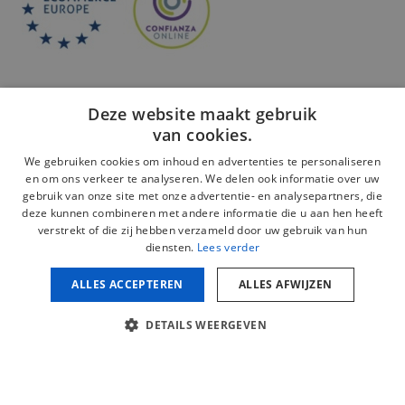
Deze website maakt gebruik
van cookies.
We gebruiken cookies om inhoud en advertenties te personaliseren
en om ons verkeer te analyseren. We delen ook informatie over uw
Veilige betaling:
gebruik van onze site met onze advertentie- en analysepartners, die
deze kunnen combineren met andere informatie die u aan hen heeft
verstrekt of die zij hebben verzameld door uw gebruik van hun
diensten.
Lees verder
ALLES ACCEPTEREN
ALLES AFWIJZEN
Juridische kennisgeving
Privacybeleid
DETAILS WEERGEVEN
Cookiebeleid
Beleid inzake sociale netwerken
Copyright © 2026 mijnschiumopmaat.com. Alle rechten
voorbehouden.