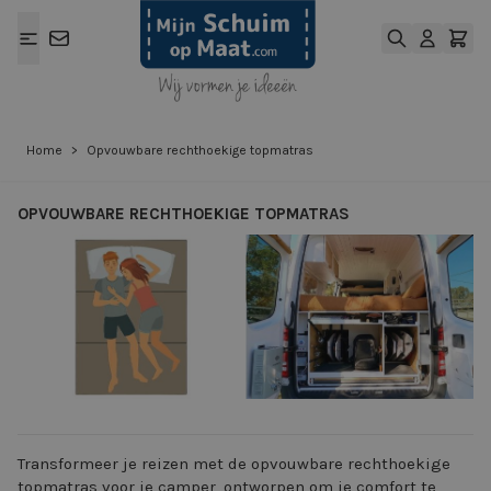
Ga naar de inhoud
Home
>
Opvouwbare rechthoekige topmatras
OPVOUWBARE RECHTHOEKIGE TOPMATRAS
View larger image
View larger ima
Transformeer je reizen met de opvouwbare rechthoekige
topmatras voor je camper, ontworpen om je comfort te