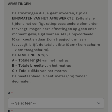
AFMETINGEN
De afmetingen die je gaat invoeren, zijn de
EINDMATEN VAN HET AFGEWERKTE
. Zelfs als je
tijdens het configuratieproces andere elementen
toevoegt, mogen deze afmetingen op geen enkel
moment gewijzigd worden. Als je bijvoorbeeld
10 cm kiest en daar 2 cm traagschuim aan
toevoegt, blijft de totale dikte 10 cm (8 cm schuim
+ 2 cm traagschuim).
De
AFMETINGEN
zijn:
A = Totale lengte
van het matras
B = Totale breedte
van het matras
C = Totale dikte
van het matras
De meeteenheid is centimeter (cm) zonder
decimalen.
A
*
B
*