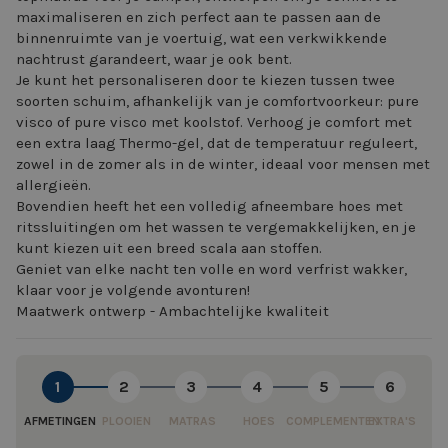
maximaliseren en zich perfect aan te passen aan de
binnenruimte van je voertuig, wat een verkwikkende
nachtrust garandeert, waar je ook bent.
Je kunt het personaliseren door te kiezen tussen twee
soorten schuim, afhankelijk van je comfortvoorkeur: pure
visco of pure visco met koolstof. Verhoog je comfort met
een extra laag Thermo-gel, dat de temperatuur reguleert,
zowel in de zomer als in de winter, ideaal voor mensen met
allergieën.
Bovendien heeft het een volledig afneembare hoes met
ritssluitingen om het wassen te vergemakkelijken, en je
kunt kiezen uit een breed scala aan stoffen.
Geniet van elke nacht ten volle en word verfrist wakker,
klaar voor je volgende avonturen!
Maatwerk ontwerp - Ambachtelijke kwaliteit
1
2
3
4
5
6
AFMETINGEN
PLOOIEN
MATRAS
HOES
COMPLEMENTEN
EXTRA'S