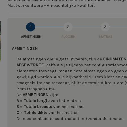
Maatwerkontwerp - Ambachtelijke kwaliteit
image
1
2
3
AFMETINGEN
PLOOIEN
MATRAS
AFMETINGEN
De afmetingen die je gaat invoeren, zijn de
EINDMATEN
AFGEWERKTE
. Zelfs als je tijdens het configuratiepro
elementen toevoegt, mogen deze afmetingen op geen
gewijzigd worden. Als je bijvoorbeeld 10 cm kiest en da
traagschuim aan toevoegt, blijft de totale dikte 10 cm 
2 cm traagschuim).
De
AFMETINGEN
zijn:
A = Totale lengte
van het matras
B = Totale breedte
van het matras
C = Totale dikte
van het matras
De meeteenheid is centimeter (cm) zonder decimalen.