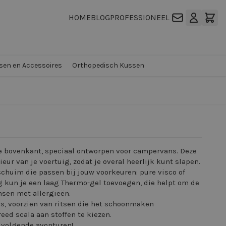
HOME
BLOG
PROFESSIONEEL
en en Accessoires
Orthopedisch Kussen
e bovenkant, speciaal ontworpen voor campervans. Deze
eur van je voertuig, zodat je overal heerlijk kunt slapen.
schuim die passen bij jouw voorkeuren: pure visco of
g kun je een laag Thermo-gel toevoegen, die helpt om de
nsen met allergieën.
s, voorzien van ritsen die het schoonmaken
ed scala aan stoffen te kiezen.
e volgende avonturen!