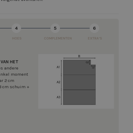
4
5
6
HOES
COMPLEMENTEN
EXTRA'S
 VAN HET
ces andere
 enkel moment
ar 2 cm
(8 cm schuim +