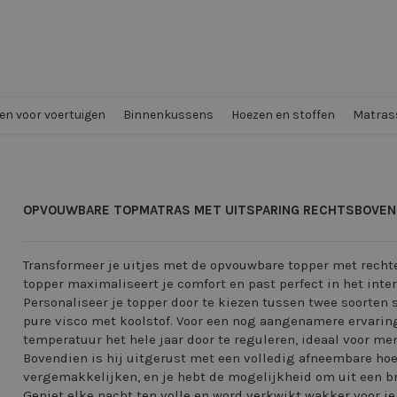
n voor voertuigen
Binnenkussens
Hoezen en stoffen
Matrass
OPVOUWBARE TOPMATRAS MET UITSPARING RECHTSBOVEN
Transformeer je uitjes met de opvouwbare topper met recht
topper maximaliseert je comfort en past perfect in het interi
Personaliseer je topper door te kiezen tussen twee soorten 
pure visco met koolstof. Voor een nog aangenamere ervarin
temperatuur het hele jaar door te reguleren, ideaal voor me
Bovendien is hij uitgerust met een volledig afneembare hoe
vergemakkelijken, en je hebt de mogelijkheid om uit een bre
Geniet elke nacht ten volle en word verkwikt wakker voor j