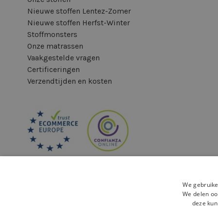
Nieuwe stoffen Lentez-Zomer
Nieuwe stoffen Herfst-Winter
Stoffmonsters
Onze matrassen
Vaakgestelde vragen
Certificeringen
Verzendtijden en kosten
We gebruike
We delen ook
deze kun