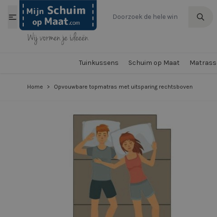
Ga naar de inhoud
Tuinkussens
Schuim op Maat
Matrasse
Home
>
Opvouwbare topmatras met uitsparing rechtsboven
View larger image