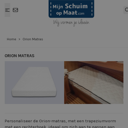
Ga naar de inhoud
Home
>
Orion Matras
ORION MATRAS
View larger image
View larger ima
Personaliseer de Orion-matras, met een trapeziumvorm
met een rechterhoek, ideaal om zich aan te passen aan