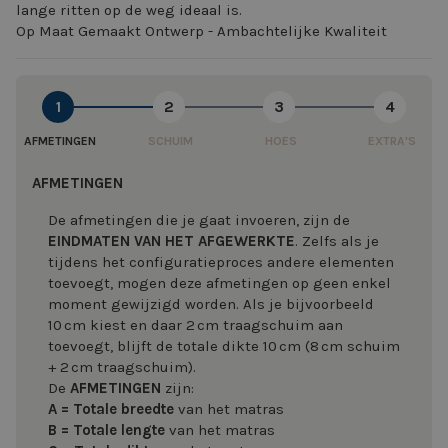
lange ritten op de weg ideaal is.
Op Maat Gemaakt Ontwerp - Ambachtelijke Kwaliteit
1
2
3
4
AFMETINGEN
SCHUIM
HOES
EXTRA'S
AFMETINGEN
De afmetingen die je gaat invoeren, zijn de
EINDMATEN VAN HET AFGEWERKTE
. Zelfs als je
tijdens het configuratieproces andere elementen
toevoegt, mogen deze afmetingen op geen enkel
moment gewijzigd worden. Als je bijvoorbeeld
10 cm kiest en daar 2 cm traagschuim aan
toevoegt, blijft de totale dikte 10 cm (8 cm schuim
+ 2 cm traagschuim).
De
AFMETINGEN
zijn:
A = Totale
breedte
van het matras
B = Totale lengte
van het matras