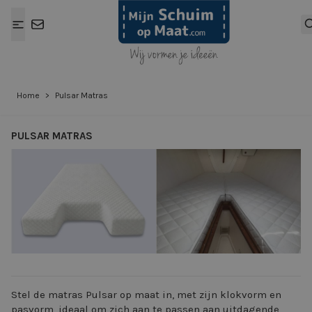
Ga naar de inhoud
Home
>
Pulsar Matras
PULSAR MATRAS
View larger image
View larger ima
Stel de matras Pulsar op maat in, met zijn klokvorm en
pasvorm, ideaal om zich aan te passen aan uitdagende