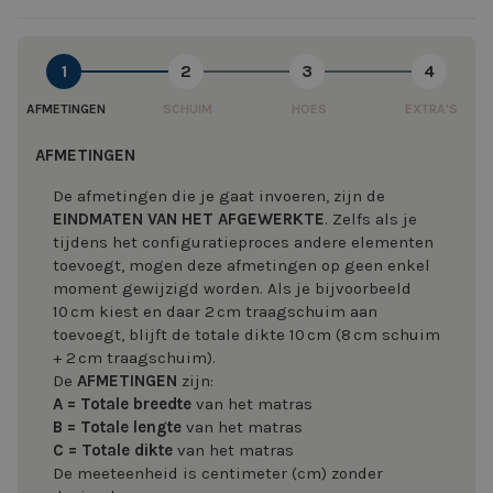
1
2
3
4
AFMETINGEN
SCHUIM
HOES
EXTRA'S
AFMETINGEN
De afmetingen die je gaat invoeren, zijn de
EINDMATEN VAN HET AFGEWERKTE
. Zelfs als je
tijdens het configuratieproces andere elementen
toevoegt, mogen deze afmetingen op geen enkel
moment gewijzigd worden. Als je bijvoorbeeld
10 cm kiest en daar 2 cm traagschuim aan
toevoegt, blijft de totale dikte 10 cm (8 cm schuim
+ 2 cm traagschuim).
De
AFMETINGEN
zijn:
A = Totale
breedte
van het matras
B = Totale lengte
van het matras
C = Totale dikte
van het matras
De meeteenheid is centimeter (cm) zonder