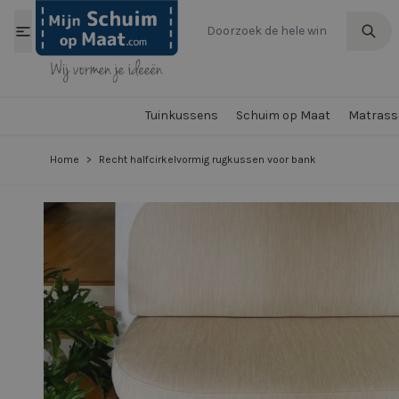
Ga naar de inhoud
Tuinkussens
Schuim op Maat
Matrasse
Home
>
Recht halfcirkelvormig rugkussen voor bank
View larger image