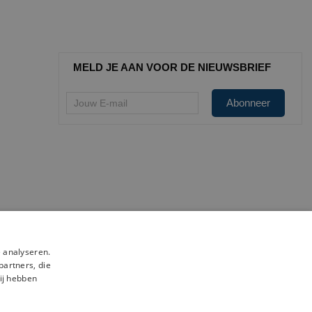
MELD JE AAN VOOR DE NIEUWSBRIEF
 analyseren.
partners, die
ij hebben