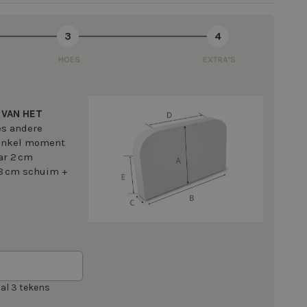
3
4
HOES
EXTRA'S
 VAN HET
ces andere
 enkel moment
ar 2 cm
(8 cm schuim +
al 3 tekens