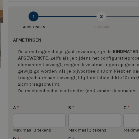
1
2
image
AFMETINGEN
SCHUIM
AFMETINGEN
De afmetingen die je gaat invoeren, zijn de
EINDMATEN
AFGEWERKTE
. Zelfs als je tijdens het configuratiepro
elementen toevoegt, mogen deze afmetingen op geen
gewijzigd worden. Als je bijvoorbeeld 10 cm kiest en da
traagschuim aan toevoegt, blijft de totale dikte 10 cm 
2 cm traagschuim).
De meeteenheid is centimeter (cm) zonder decimalen.
A
B
C
*
*
*
Maximaal 3 tekens
Maximaal 3 tekens
Maxima