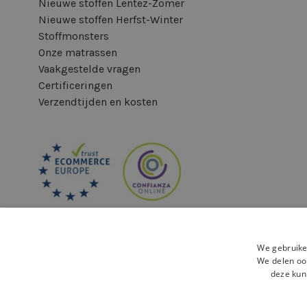
Nieuwe stoffen Lentez-Zomer
Nieuwe stoffen Herfst-Winter
Stoffmonsters
Onze matrassen
Vaakgestelde vragen
Certificeringen
Verzendtijden en kosten
We gebruike
We delen ook
deze kun