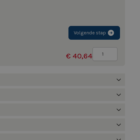
Volgende stap
Aantal
€ 40,64