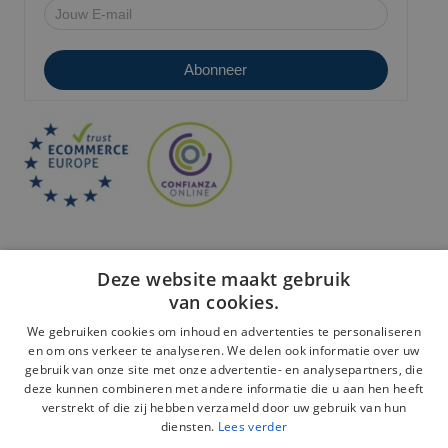
Deze website maakt gebruik
van cookies.
We gebruiken cookies om inhoud en advertenties te personaliseren
en om ons verkeer te analyseren. We delen ook informatie over uw
Veilige betaling:
gebruik van onze site met onze advertentie- en analysepartners, die
deze kunnen combineren met andere informatie die u aan hen heeft
verstrekt of die zij hebben verzameld door uw gebruik van hun
diensten.
Lees verder