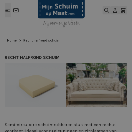
Ga naar de inhoud
Home
>
Recht halfrond schuim
RECHT HALFROND SCHUIM
View larger image
View larger ima
Semi-circulaire schuimrubberen stuk met een rechte
voorkant, ideaal voor rugleuningen en zitplaatsen van