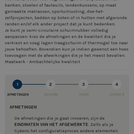
banken, stoelen of fauteuils, lendenkussens, op maat
gemaakte matrassen, sportuitrusting, doe-het-
zelfprojecten, bedden op boten of in hutten met afgeronde
randen en/of elk ander project dat je kunt bedenken.
Je kunt je semi-circulaire schuimrubber volledig
aanpassen: kies de afmetingen en de kwaliteit die je
verkiest en voeg lagen traagschuim of thermogel toe naar
jouw behoeften. Bovendien kun je indien gewenst een hoes
toevoegen met de afwerkingen die je het meest bevallen.
Maatwerk - Ambachtelijke kwaliteit
1
2
3
4
AFMETINGEN
SCHUIM
HOES
EXTRA'S
AFMETINGEN
De afmetingen die je gaat invoeren, zijn de
EINDMATEN VAN HET AFGEWERKTE
. Zelfs als je
tijdens het configuratieproces andere elementen