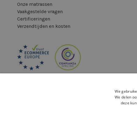
Onze matrassen
Vaakgestelde vragen
Certificeringen
Verzendtijden en kosten
We gebruike
We delen ook
deze kun
Veilige betaling: