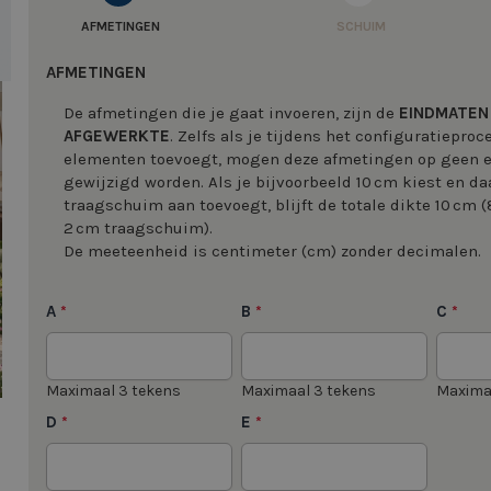
AFMETINGEN
SCHUIM
AFMETINGEN
image
De afmetingen die je gaat invoeren, zijn de
EINDMATEN
AFGEWERKTE
. Zelfs als je tijdens het configuratiepro
elementen toevoegt, mogen deze afmetingen op geen
gewijzigd worden. Als je bijvoorbeeld 10 cm kiest en da
traagschuim aan toevoegt, blijft de totale dikte 10 cm 
2 cm traagschuim).
image
De meeteenheid is centimeter (cm) zonder decimalen.
A
B
C
*
*
*
Maximaal 3 tekens
Maximaal 3 tekens
Maxima
D
E
*
*