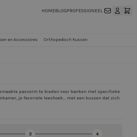
HOME
BLOG
PROFESSIONEEL
en en Accessoires
Orthopedisch Kussen
gemaakte pasvorm te bieden voor banken met specifieke
nkamer, je favoriete leeshoek… met een kussen dat zich
3
4