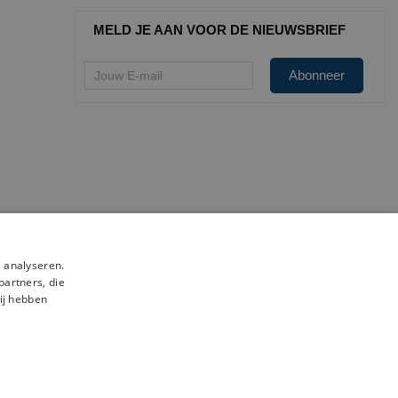
MELD JE AAN VOOR DE NIEUWSBRIEF
 analyseren.
partners, die
ij hebben