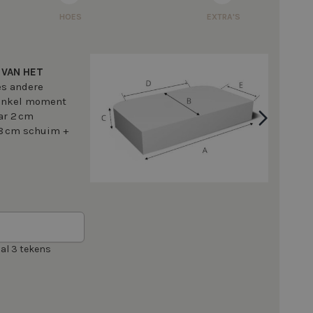
HOES
EXTRA'S
 VAN HET
ces andere
 enkel moment
ar 2 cm
(8 cm schuim +
al 3 tekens