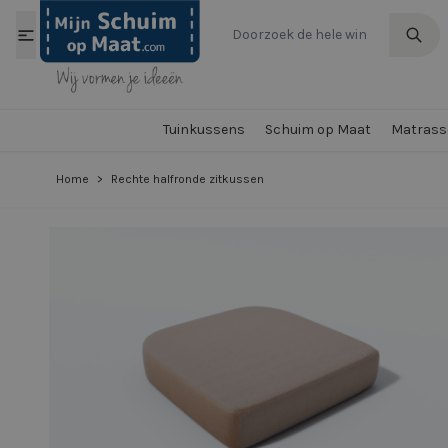
Ga naar de inhoud
Tuinkussens
Schuim op Maat
Matrasse
Home
>
Rechte halfronde zitkussen
View larger image