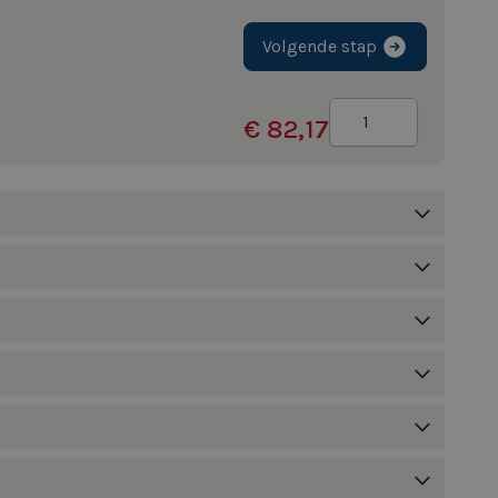
Volgende stap
Aantal
€ 82,17