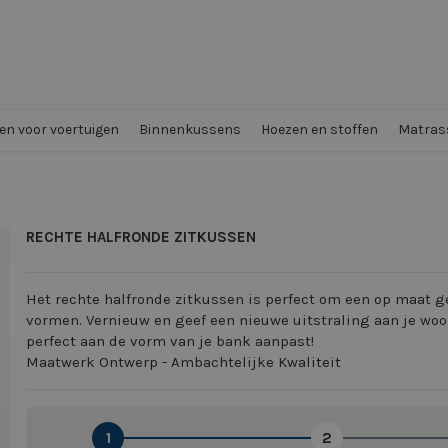
n voor voertuigen
Binnenkussens
Hoezen en stoffen
Matrass
RECHTE HALFRONDE ZITKUSSEN
Het rechte halfronde zitkussen is perfect om een op maat 
vormen. Vernieuw en geef een nieuwe uitstraling aan je woo
perfect aan de vorm van je bank aanpast!
Maatwerk Ontwerp - Ambachtelijke Kwaliteit
1
2