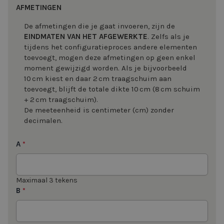
AFMETINGEN
De afmetingen die je gaat invoeren, zijn de
EINDMATEN VAN HET AFGEWERKTE
. Zelfs als je
tijdens het configuratieproces andere elementen
toevoegt, mogen deze afmetingen op geen enkel
moment gewijzigd worden. Als je bijvoorbeeld
10 cm kiest en daar 2 cm traagschuim aan
toevoegt, blijft de totale dikte 10 cm (8 cm schuim
+ 2 cm traagschuim).
De meeteenheid is centimeter (cm) zonder
decimalen.
A
*
Maximaal 3 tekens
B
*