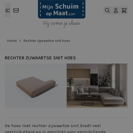
Ga naar de inhoud
Home
>
Rechter zijwaartse snit hoes
RECHTER ZIJWAARTSE SNIT HOES
View larger image
View larger ima
De hoes met rechter zijwaartse snit biedt veel
veelzijdigheid en is geschikt voor verschillende