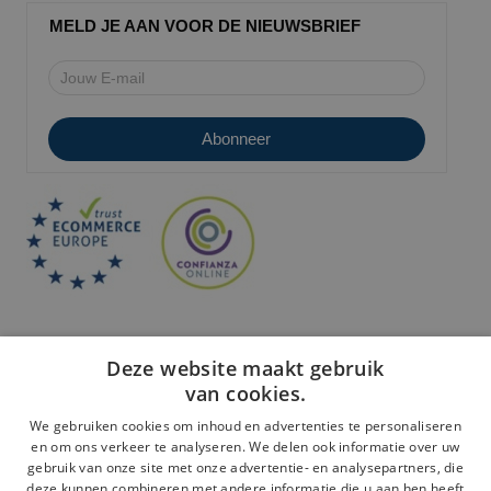
MELD JE AAN VOOR DE NIEUWSBRIEF
Deze website maakt gebruik
van cookies.
We gebruiken cookies om inhoud en advertenties te personaliseren
en om ons verkeer te analyseren. We delen ook informatie over uw
Veilige betaling:
gebruik van onze site met onze advertentie- en analysepartners, die
deze kunnen combineren met andere informatie die u aan hen heeft