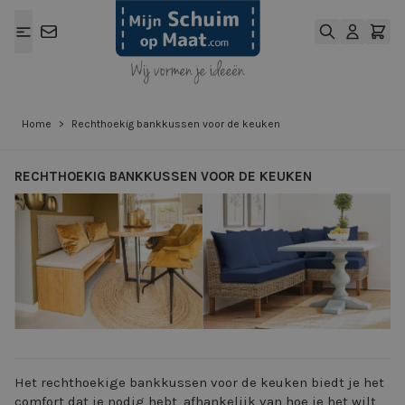
Ga naar de inhoud
Home
>
Rechthoekig bankkussen voor de keuken
RECHTHOEKIG BANKKUSSEN VOOR DE KEUKEN
View larger image
View larger ima
Het rechthoekige bankkussen voor de keuken biedt je het
comfort dat je nodig hebt, afhankelijk van hoe je het wilt