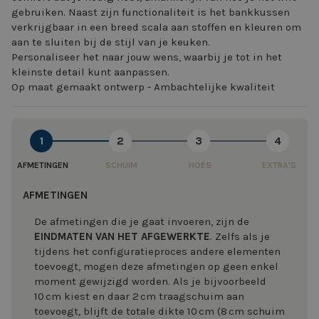
gebruiken. Naast zijn functionaliteit is het bankkussen
verkrijgbaar in een breed scala aan stoffen en kleuren om
aan te sluiten bij de stijl van je keuken.
Personaliseer het naar jouw wens, waarbij je tot in het
kleinste detail kunt aanpassen.
Op maat gemaakt ontwerp - Ambachtelijke kwaliteit
1
2
3
4
AFMETINGEN
SCHUIM
HOES
EXTRA'S
AFMETINGEN
De afmetingen die je gaat invoeren, zijn de
EINDMATEN VAN HET AFGEWERKTE
. Zelfs als je
tijdens het configuratieproces andere elementen
toevoegt, mogen deze afmetingen op geen enkel
moment gewijzigd worden. Als je bijvoorbeeld
10 cm kiest en daar 2 cm traagschuim aan
toevoegt, blijft de totale dikte 10 cm (8 cm schuim