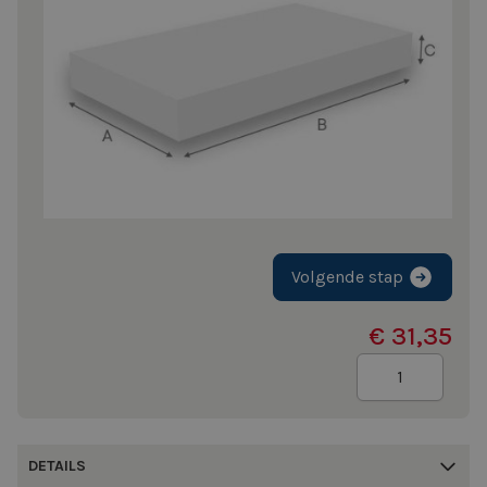
Volgende stap
€ 31,35
Aantal
DETAILS