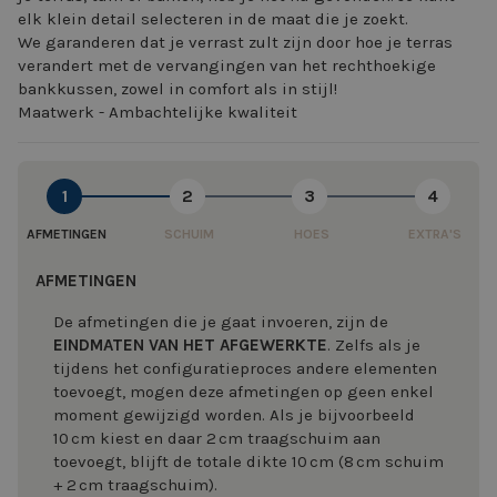
elk klein detail selecteren in de maat die je zoekt.
We garanderen dat je verrast zult zijn door hoe je terras
verandert met de vervangingen van het rechthoekige
bankkussen, zowel in comfort als in stijl!
Maatwerk - Ambachtelijke kwaliteit
1
2
3
4
AFMETINGEN
SCHUIM
HOES
EXTRA'S
AFMETINGEN
De afmetingen die je gaat invoeren, zijn de
EINDMATEN VAN HET AFGEWERKTE
. Zelfs als je
tijdens het configuratieproces andere elementen
toevoegt, mogen deze afmetingen op geen enkel
moment gewijzigd worden. Als je bijvoorbeeld
10 cm kiest en daar 2 cm traagschuim aan
toevoegt, blijft de totale dikte 10 cm (8 cm schuim
+ 2 cm traagschuim).