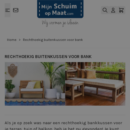
Ga naar de inhoud
Home
>
Rechthoekig buitenkussen voor bank
RECHTHOEKIG BUITENKUSSEN VOOR BANK
View larger image
View larger ima
Als je op zoek was naar een rechthoekig bankkussen voor
je terras, tuin of balkon, heb je het nu gevonden! Je kunt