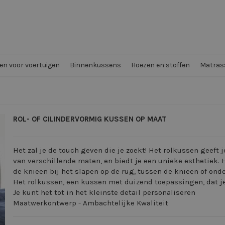
n voor voertuigen
Binnenkussens
Hoezen en stoffen
Matrass
ROL- OF CILINDERVORMIG KUSSEN OP MAAT
Het zal je de touch geven die je zoekt! Het rolkussen geeft
van verschillende maten, en biedt je een unieke esthetiek. 
de knieën bij het slapen op de rug, tussen de knieën of onder
Het rolkussen, een kussen met duizend toepassingen, dat je
Je kunt het tot in het kleinste detail personaliseren
Maatwerkontwerp - Ambachtelijke Kwaliteit