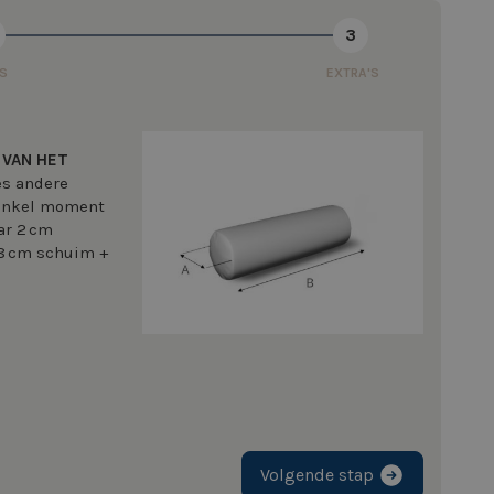
3
S
EXTRA'S
 VAN HET
ces andere
 enkel moment
ar 2 cm
(8 cm schuim +
Volgende stap