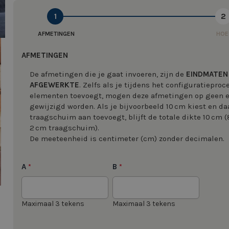
1
2
AFMETINGEN
HOE
image
AFMETINGEN
De afmetingen die je gaat invoeren, zijn de
EINDMATEN
AFGEWERKTE
. Zelfs als je tijdens het configuratiepro
elementen toevoegt, mogen deze afmetingen op geen
gewijzigd worden. Als je bijvoorbeeld 10 cm kiest en da
image
traagschuim aan toevoegt, blijft de totale dikte 10 cm 
2 cm traagschuim).
De meeteenheid is centimeter (cm) zonder decimalen.
A
B
*
*
Maximaal 3 tekens
Maximaal 3 tekens