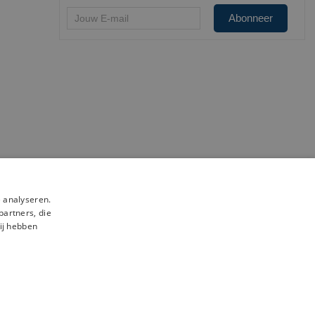
 analyseren.
partners, die
ij hebben
 netwerken
en.