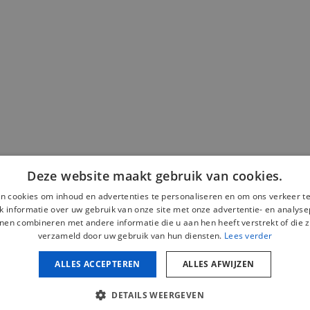
Deze website maakt gebruik van cookies.
n cookies om inhoud en advertenties te personaliseren en om ons verkeer te
 informatie over uw gebruik van onze site met onze advertentie- en analyse
nen combineren met andere informatie die u aan hen heeft verstrekt of die z
verzameld door uw gebruik van hun diensten.
Lees verder
ALLES ACCEPTEREN
ALLES AFWIJZEN
e kennisgeving
Privacybeleid
Cookiebeleid
Beleid inzake sociale
DETAILS WEERGEVEN
Copyright © 2026 mijnschiumopmaat.com. Alle rechten voorbehoud