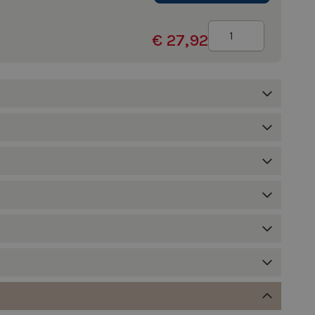
Aantal
€ 27,92