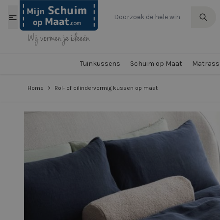
Ga naar de inhoud
Tuinkussens
Schuim op Maat
Matrasse
Home
>
Rol- of cilindervormig kussen op maat
View larger image