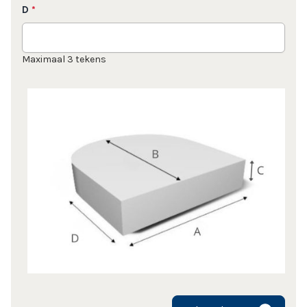
D
*
Maximaal 3 tekens