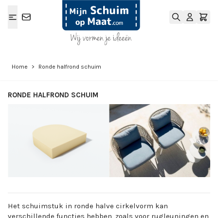
Ga naar de inhoud
Home
>
Ronde halfrond schuim
RONDE HALFROND SCHUIM
View larger image
View larger ima
Het schuimstuk in ronde halve cirkelvorm kan
verschillende functies hebben, zoals voor rugleuningen en