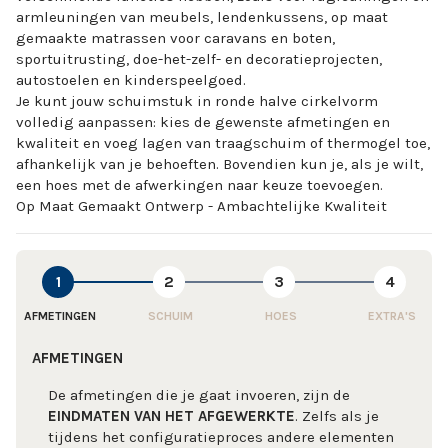
armleuningen van meubels, lendenkussens, op maat
gemaakte matrassen voor caravans en boten,
sportuitrusting, doe-het-zelf- en decoratieprojecten,
autostoelen en kinderspeelgoed.
Je kunt jouw schuimstuk in ronde halve cirkelvorm
volledig aanpassen: kies de gewenste afmetingen en
kwaliteit en voeg lagen van traagschuim of thermogel toe,
afhankelijk van je behoeften. Bovendien kun je, als je wilt,
een hoes met de afwerkingen naar keuze toevoegen.
Op Maat Gemaakt Ontwerp - Ambachtelijke Kwaliteit
1
2
3
4
AFMETINGEN
SCHUIM
HOES
EXTRA'S
AFMETINGEN
De afmetingen die je gaat invoeren, zijn de
EINDMATEN VAN HET AFGEWERKTE
. Zelfs als je
tijdens het configuratieproces andere elementen