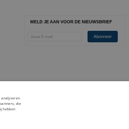
MELD JE AAN VOOR DE NIEUWSBRIEF
 analyseren.
partners, die
ij hebben