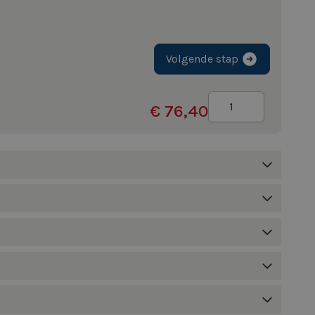
Volgende stap
Aantal
€ 76,40