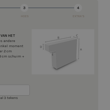
3
4
HOES
EXTRA'S
 VAN HET
ces andere
 enkel moment
ar 2 cm
(8 cm schuim +
al 3 tekens