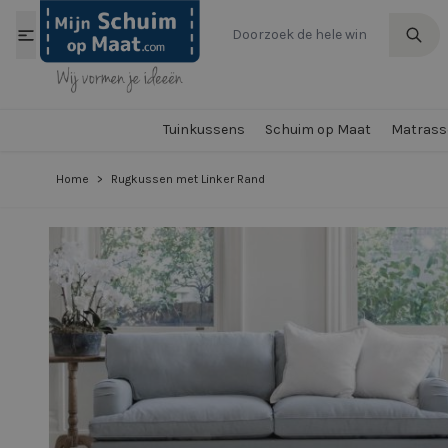
Ga naar de inhoud
Tuinkussens
Schuim op Maat
Matrasse
Home
>
Rugkussen met Linker Rand
View larger image