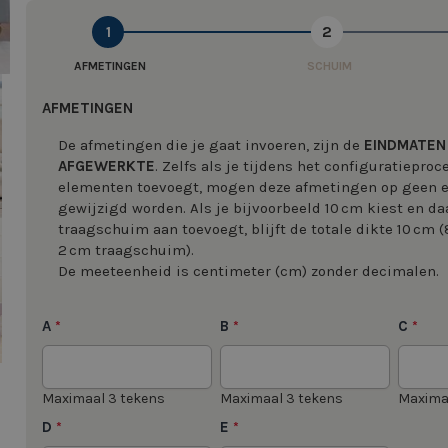
1
2
AFMETINGEN
SCHUIM
image
AFMETINGEN
De afmetingen die je gaat invoeren, zijn de
EINDMATEN
AFGEWERKTE
. Zelfs als je tijdens het configuratiepro
elementen toevoegt, mogen deze afmetingen op geen
gewijzigd worden. Als je bijvoorbeeld 10 cm kiest en da
image
traagschuim aan toevoegt, blijft de totale dikte 10 cm 
2 cm traagschuim).
De meeteenheid is centimeter (cm) zonder decimalen.
A
B
C
*
*
*
Maximaal 3 tekens
Maximaal 3 tekens
Maxima
D
E
*
*