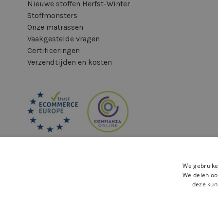
Nieuwe stoffen Herfst-Winter
Stoffmonsters
Onze matrassen
Vaakgestelde vragen
Certificeringen
Verzendtijden en kosten
We gebruike
We delen ook
deze kun
Veilige betaling: