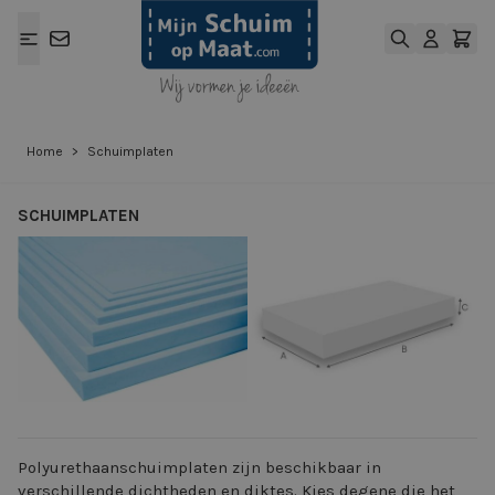
Ga naar de inhoud
Home
>
Schuimplaten
SCHUIMPLATEN
View larger image
View larger ima
Polyurethaanschuimplaten zijn beschikbaar in
verschillende dichtheden en diktes. Kies degene die het