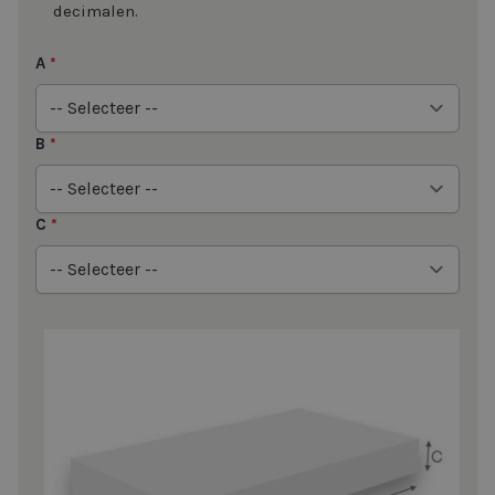
decimalen.
A
*
B
*
C
*