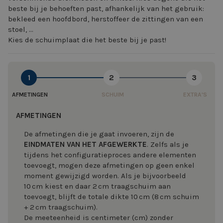
beste bij je behoeften past, afhankelijk van het gebruik:
bekleed een hoofdbord, herstoffeer de zittingen van een
stoel, ...
Kies de schuimplaat die het beste bij je past!
1
2
3
AFMETINGEN
SCHUIM
EXTRA'S
AFMETINGEN
De afmetingen die je gaat invoeren, zijn de
EINDMATEN VAN HET AFGEWERKTE
. Zelfs als je
tijdens het configuratieproces andere elementen
toevoegt, mogen deze afmetingen op geen enkel
moment gewijzigd worden. Als je bijvoorbeeld
10 cm kiest en daar 2 cm traagschuim aan
toevoegt, blijft de totale dikte 10 cm (8 cm schuim
+ 2 cm traagschuim).
De meeteenheid is centimeter (cm) zonder