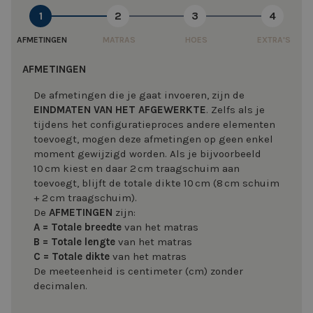
1
2
3
4
AFMETINGEN
MATRAS
HOES
EXTRA'S
AFMETINGEN
De afmetingen die je gaat invoeren, zijn de
EINDMATEN VAN HET AFGEWERKTE
. Zelfs als je
tijdens het configuratieproces andere elementen
toevoegt, mogen deze afmetingen op geen enkel
moment gewijzigd worden. Als je bijvoorbeeld
10 cm kiest en daar 2 cm traagschuim aan
toevoegt, blijft de totale dikte 10 cm (8 cm schuim
+ 2 cm traagschuim).
De
AFMETINGEN
zijn:
A = Totale
breedte
van het matras
B = Totale lengte
van het matras
C = Totale dikte
van het matras
De meeteenheid is centimeter (cm) zonder
decimalen.