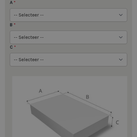
A
*
B
*
C
*