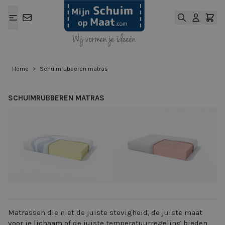
Ga naar de inhoud
Home
>
Schuimrubberen matras
SCHUIMRUBBEREN MATRAS
View larger image
View larger ima
Matrassen die niet de juiste stevigheid, de juiste maat
voor je lichaam of de juiste temperatuurregeling bieden,