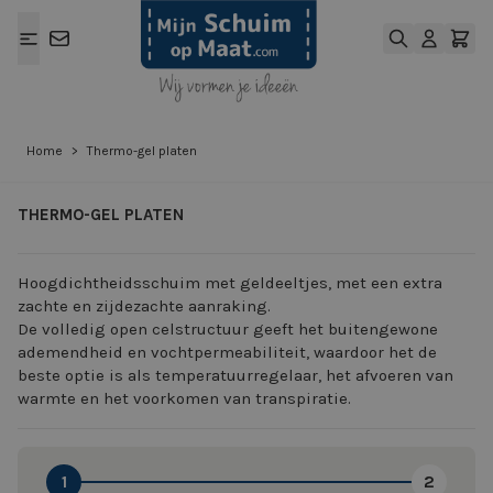
Ga naar de inhoud
Home
>
Thermo-gel platen
THERMO-GEL PLATEN
Hoogdichtheidsschuim met geldeeltjes, met een extra
zachte en zijdezachte aanraking.
De volledig open celstructuur geeft het buitengewone
ademendheid en vochtpermeabiliteit, waardoor het de
beste optie is als temperatuurregelaar, het afvoeren van
warmte en het voorkomen van transpiratie.
1
2