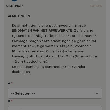
AFMETINGEN
EXTRA'S
AFMETINGEN
De afmetingen die je gaat invoeren, zijn de
EINDMATEN VAN HET AFGEWERKTE
. Zelfs als je
tijdens het configuratieproces andere elementen
toevoegt, mogen deze afmetingen op geen enkel
moment gewijzigd worden. Als je bijvoorbeeld
10 cm kiest en daar 2 cm traagschuim aan
toevoegt, blijft de totale dikte 10 cm (8 cm schuim
+ 2 cm traagschuim).
De meeteenheid is centimeter (cm) zonder
decimalen.
A
*
B
*