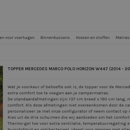
n voor voertuigen
Binnenkussens
Hoezen en stoffen
Matrass
TOPPER MERCEDES MARCO POLO HORIZON W447 (2014 - 2
Wat je voorkeur of behoefte ook is, de topper voor de Merce
extra comfort toe te voegen aan je campermatras.
De standaardafmetingen zijn: 137 cm breed x 190 cm lang, m
comfort. Als deze afmetingen niet overeenkomen door de ca
personaliseer ze met onze configurator of neem contact op 
Kies uit de drie schuimen die wij aanbieden om het comfort
Thermo-gel toe voor extra ventilatie, temperatuurregeling 
huisstofmijt en antibacterieel, ideaal voor mensen met alle