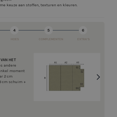
me keuze aan stoffen, texturen en kleuren.
4
5
6
HOES
COMPLEMENTEN
EXTRA'S
 VAN HET
ces andere
 enkel moment
ar 2 cm
(8 cm schuim +