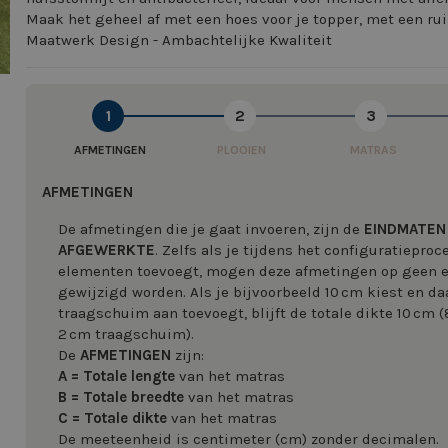
Maak het geheel af met een hoes voor je topper, met een rui
Maatwerk Design - Ambachtelijke Kwaliteit
1
2
3
AFMETINGEN
PLOOIEN
MATRAS
AFMETINGEN
De afmetingen die je gaat invoeren, zijn de
EINDMATEN
AFGEWERKTE
. Zelfs als je tijdens het configuratiepro
elementen toevoegt, mogen deze afmetingen op geen
gewijzigd worden. Als je bijvoorbeeld 10 cm kiest en da
traagschuim aan toevoegt, blijft de totale dikte 10 cm 
2 cm traagschuim).
De
AFMETINGEN
zijn:
A = Totale lengte
van het matras
B = Totale breedte
van het matras
C = Totale dikte
van het matras
De meeteenheid is centimeter (cm) zonder decimalen.