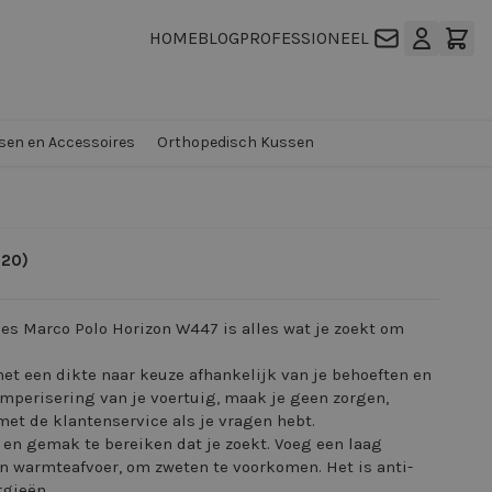
HOME
BLOG
PROFESSIONEEL
en en Accessoires
Orthopedisch Kussen
020)
des Marco Polo Horizon W447 is alles wat je zoekt om
et een dikte naar keuze afhankelijk van je behoeften en
mperisering van je voertuig, maak je geen zorgen,
met de klantenservice als je vragen hebt.
 en gemak te bereiken dat je zoekt. Voeg een laag
en warmteafvoer, om zweten te voorkomen. Het is anti-
rgieën.