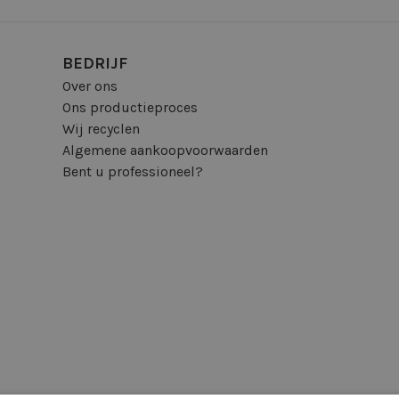
BEDRIJF
Over ons
Ons productieproces
Wij recyclen
Algemene aankoopvoorwaarden
Bent u professioneel?