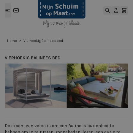
Ga naar de inhoud
Home
>
Vierhoekig Balinees bed
VIERHOEKIG BALINEES BED
View larger image
View larger ima
De droom van velen is om een Balinees buitenbed te
hebben om in te rusten, zonnebaden, lezen, een dutje te