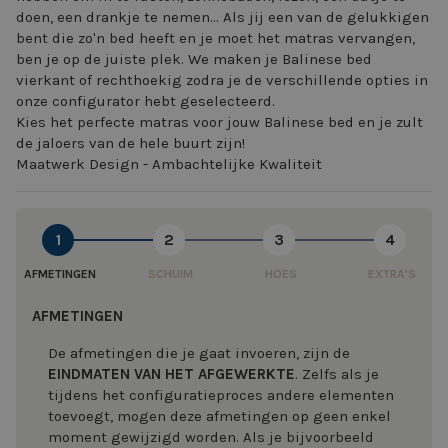
doen, een drankje te nemen... Als jij een van de gelukkigen
bent die zo'n bed heeft en je moet het matras vervangen,
ben je op de juiste plek. We maken je Balinese bed
vierkant of rechthoekig zodra je de verschillende opties in
onze configurator hebt geselecteerd.
Kies het perfecte matras voor jouw Balinese bed en je zult
de jaloers van de hele buurt zijn!
Maatwerk Design - Ambachtelijke Kwaliteit
1
2
3
4
AFMETINGEN
SCHUIM
HOES
EXTRA'S
AFMETINGEN
De afmetingen die je gaat invoeren, zijn de
EINDMATEN VAN HET AFGEWERKTE
. Zelfs als je
tijdens het configuratieproces andere elementen
toevoegt, mogen deze afmetingen op geen enkel
moment gewijzigd worden. Als je bijvoorbeeld