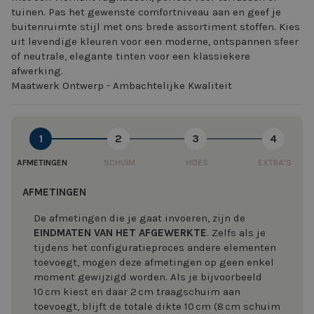
tuinen. Pas het gewenste comfortniveau aan en geef je
buitenruimte stijl met ons brede assortiment stoffen. Kies
uit levendige kleuren voor een moderne, ontspannen sfeer
of neutrale, elegante tinten voor een klassiekere
afwerking.
Maatwerk Ontwerp - Ambachtelijke Kwaliteit
1
2
3
4
AFMETINGEN
SCHUIM
HOES
EXTRA'S
AFMETINGEN
De afmetingen die je gaat invoeren, zijn de
EINDMATEN VAN HET AFGEWERKTE
. Zelfs als je
tijdens het configuratieproces andere elementen
toevoegt, mogen deze afmetingen op geen enkel
moment gewijzigd worden. Als je bijvoorbeeld
10 cm kiest en daar 2 cm traagschuim aan
toevoegt, blijft de totale dikte 10 cm (8 cm schuim