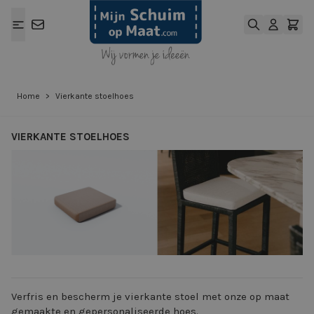
Ga naar de inhoud
Home
>
Vierkante stoelhoes
VIERKANTE STOELHOES
View larger image
View larger ima
Verfris en bescherm je vierkante stoel met onze op maat
gemaakte en gepersonaliseerde hoes.