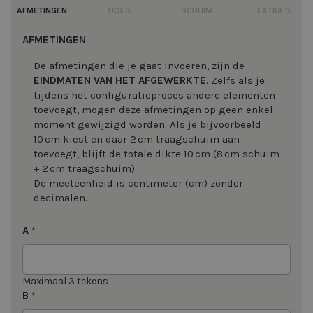
AFMETINGEN
HOES
SCHUIM
EXTRA'S
AFMETINGEN
De afmetingen die je gaat invoeren, zijn de
EINDMATEN VAN HET AFGEWERKTE
. Zelfs als je
tijdens het configuratieproces andere elementen
toevoegt, mogen deze afmetingen op geen enkel
moment gewijzigd worden. Als je bijvoorbeeld
10 cm kiest en daar 2 cm traagschuim aan
toevoegt, blijft de totale dikte 10 cm (8 cm schuim
+ 2 cm traagschuim).
De meeteenheid is centimeter (cm) zonder
decimalen.
A
*
Maximaal 3 tekens
B
*