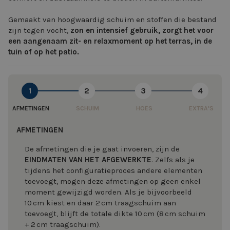
Gemaakt van hoogwaardig schuim en stoffen die bestand
zijn tegen vocht,
zon en intensief gebruik, zorgt het voor
een aangenaam zit- en relaxmoment op het terras, in de
tuin of op het patio.
1
2
3
4
AFMETINGEN
SCHUIM
HOES
EXTRA'S
AFMETINGEN
De afmetingen die je gaat invoeren, zijn de
EINDMATEN VAN HET AFGEWERKTE
. Zelfs als je
tijdens het configuratieproces andere elementen
toevoegt, mogen deze afmetingen op geen enkel
moment gewijzigd worden. Als je bijvoorbeeld
10 cm kiest en daar 2 cm traagschuim aan
toevoegt, blijft de totale dikte 10 cm (8 cm schuim
+ 2 cm traagschuim).