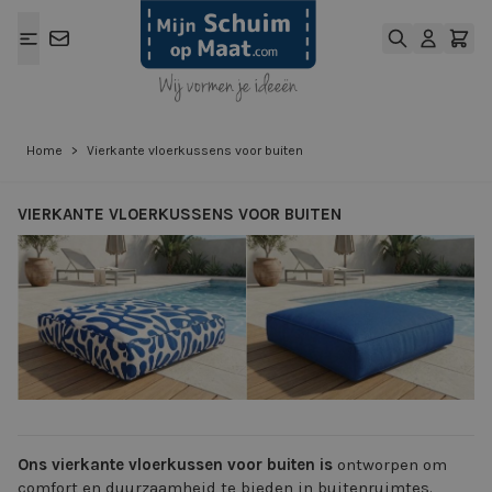
Ga naar de inhoud
Home
>
Vierkante vloerkussens voor buiten
VIERKANTE VLOERKUSSENS VOOR BUITEN
View larger image
View larger ima
Ons vierkante vloerkussen voor buiten is
ontworpen om
comfort en duurzaamheid te bieden in buitenruimtes.